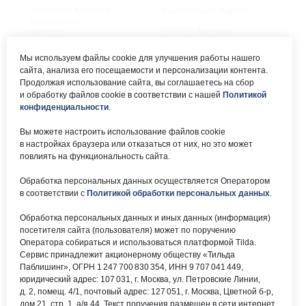
Телефон единого
Фактический адрес:
контактного
центра:
127549, Москва,
ул. Мурановская, д. 8А
8 (495) 161-00-40
Мы используем файлы cookie для улучшения работы нашего
сайта, анализа его посещаемости и персонализации контента.
Почта:
Электронный каталог:
Продолжая использование сайта, вы соглашаетесь на сбор
и обработку файлов cookie в соответствии с нашей
Политикой
okc-
Результаты НОК
svao@svao.mos.ru
оказания услуг
конфиденциальности
.
Об учреждении:
Вы можете настроить использование файлов cookie
Электронные ресурсы:
в настройках браузера или отказаться от них, но это может
О ГБУ «ОКЦ СВАО»
повлиять на функциональность сайта.
Национальная
Документы
электронная библиотека
Обработка персональных данных осуществляется Оператором
Каталог Библиотек
в соответствии с
Политикой обработки персональных данных
.
Москвы
Национальная
Обработка персональных данных и иных данных (информация)
электронная детская
библиотека
посетителя сайта (пользователя) может по поручению
ЛитРес
Оператора собираться и использоваться платформой Tilda.
Сервис принадлежит акционерному обществу «Тильда
Паблишинг», ОГРН 1 247 700 830 354, ИНН 9 707 041 449,
юридический адрес: 107 031, г. Москва, ул. Петровские Линии,
д. 2, помещ. 4/1, почтовый адрес: 127 051, г. Москва, Цветной б-р,
дом 21, стр. 1, а/я 44. Текст поручения размещен в сети интернет