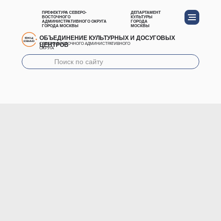
ПРЕФЕКТУРА СЕВЕРО-
ДЕПАРТАМЕНТ
ВОСТОЧНОГО
КУЛЬТУРЫ
АДМИНИСТРАТИВНОГО ОКРУГА
ГОРОДА
ГОРОДА МОСКВЫ
МОСКВЫ
ОБЪЕДИНЕНИЕ КУЛЬТУРНЫХ И ДОСУГОВЫХ
ЦЕНТРОВ
СЕВЕРО-ВОСТОЧНОГО АДМИНИСТРАТИВНОГО
ОКРУГА