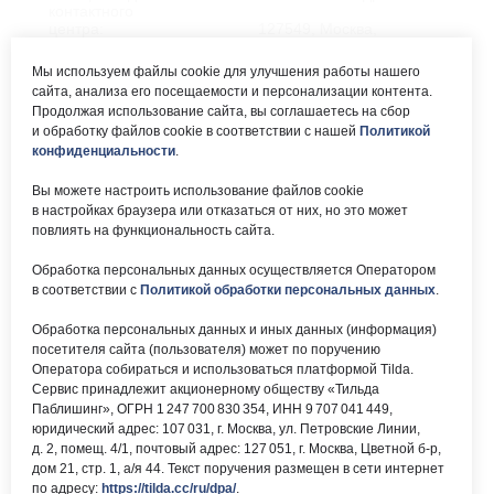
контактного
центра:
127549, Москва,
ул. Мурановская, д. 8А
8 (495) 161-00-40
Мы используем файлы cookie для улучшения работы нашего
сайта, анализа его посещаемости и персонализации контента.
Почта:
Электронный каталог:
Продолжая использование сайта, вы соглашаетесь на сбор
и обработку файлов cookie в соответствии с нашей
Политикой
okc-
Результаты НОК
svao@svao.mos.ru
оказания услуг
конфиденциальности
.
Об учреждении:
Вы можете настроить использование файлов cookie
Электронные ресурсы:
в настройках браузера или отказаться от них, но это может
О ГБУ «ОКЦ СВАО»
повлиять на функциональность сайта.
Национальная
Документы
электронная библиотека
Обработка персональных данных осуществляется Оператором
Каталог Библиотек
в соответствии с
Политикой обработки персональных данных
.
Москвы
Национальная
Обработка персональных данных и иных данных (информация)
электронная детская
библиотека
посетителя сайта (пользователя) может по поручению
ЛитРес
Оператора собираться и использоваться платформой Tilda.
Сервис принадлежит акционерному обществу «Тильда
Паблишинг», ОГРН 1 247 700 830 354, ИНН 9 707 041 449,
юридический адрес: 107 031, г. Москва, ул. Петровские Линии,
д. 2, помещ. 4/1, почтовый адрес: 127 051, г. Москва, Цветной б-р,
дом 21, стр. 1, а/я 44. Текст поручения размещен в сети интернет
по адресу:
https://tilda.cc/ru/dpa/
.