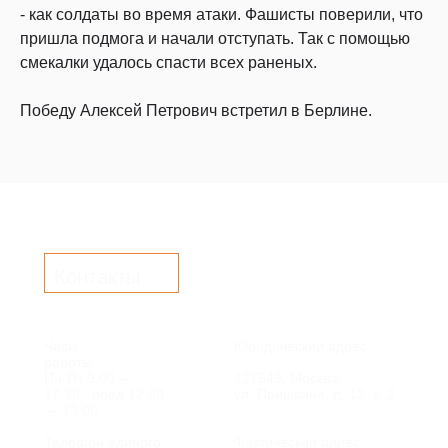
- как солдаты во время атаки. Фашисты поверили, что
пришла подмога и начали отступать. Так с помощью
смекалки удалось спасти всех раненых.
Победу Алексей Петрович встретил в Берлине.
Контакты
Часы
Юридический адрес:
работы:
Пн-Пт 9:00 —
127549, Москва,
17:30, обед 12:00
ул. Пришвина, д. 12, к. 2
— 13:00
Телефон единого
Фактический адрес: