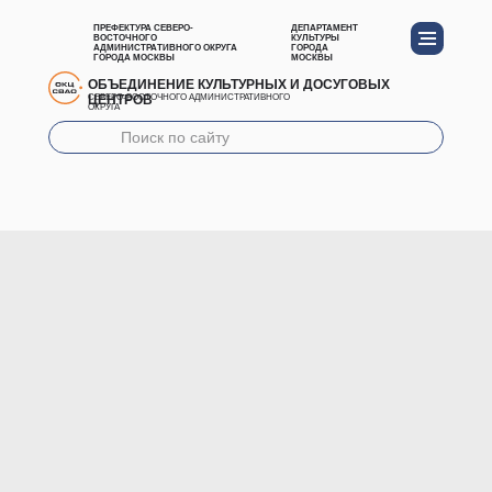
ПРЕФЕКТУРА СЕВЕРО-
ДЕПАРТАМЕНТ
ВОСТОЧНОГО
КУЛЬТУРЫ
АДМИНИСТРАТИВНОГО ОКРУГА
ГОРОДА
ГОРОДА МОСКВЫ
МОСКВЫ
ОБЪЕДИНЕНИЕ КУЛЬТУРНЫХ И ДОСУГОВЫХ
ЦЕНТРОВ
СЕВЕРО-ВОСТОЧНОГО АДМИНИСТРАТИВНОГО
ОКРУГА