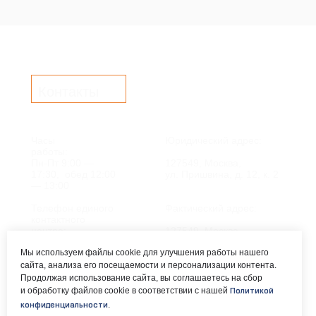
Контакты
Часы
Юридический адрес:
работы:
Пн-Пт 9:00 —
127549, Москва,
17:30, обед 12:00
ул. Пришвина, д. 12, к. 2
— 13:00
Телефон единого
Фактический адрес:
контактного
центра:
127549, Москва,
ул. Мурановская, д. 8А
8 (495) 161-00-40
Мы используем файлы cookie для улучшения работы нашего
сайта, анализа его посещаемости и персонализации контента.
Почта:
Электронный каталог:
Продолжая использование сайта, вы соглашаетесь на сбор
и обработку файлов cookie в соответствии с нашей
Политикой
okc-
Результаты НОК
.
конфиденциальности
svao@svao.mos.ru
оказания услуг