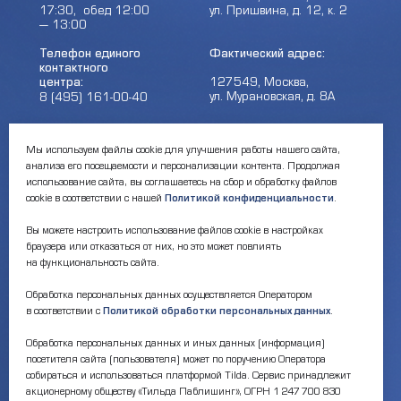
17:30, обед 12:00
ул. Пришвина, д. 12, к. 2
— 13:00
Телефон единого
Фактический адрес:
контактного
центра:
127549, Москва,
ул. Мурановская, д. 8А
8 (495) 161-00-40
Почта:
Электронный каталог:
Мы используем файлы cookie для улучшения работы нашего сайта,
анализа его посещаемости и персонализации контента. Продолжая
okc-svao@svao.mos.ru
Результаты НОК
оказания услуг
использование сайта, вы соглашаетесь на сбор и обработку файлов
cookie в соответствии с нашей
Политикой конфиденциальности
.
Об учреждении:
Электронные ресурсы:
Вы можете настроить использование файлов cookie в настройках
О ГБУ «ОКЦ СВАО»
браузера или отказаться от них, но это может повлиять
Национальная
Документы
на функциональность сайта.
электронная библиотека
Каталог Библиотек
Обработка персональных данных осуществляется Оператором
Москвы
в соответствии с
Политикой обработки персональных данных
.
Национальная
электронная детская
библиотека
Обработка персональных данных и иных данных (информация)
ЛитРес
посетителя сайта (пользователя) может по поручению Оператора
собираться и использоваться платформой Tilda. Сервис принадлежит
акционерному обществу «Тильда Паблишинг», ОГРН 1 247 700 830