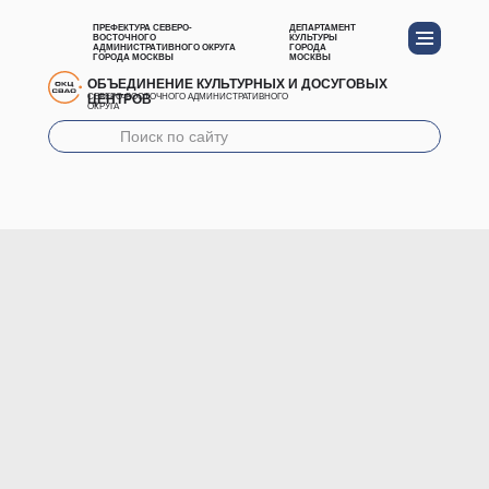
ПРЕФЕКТУРА СЕВЕРО-
ДЕПАРТАМЕНТ
ВОСТОЧНОГО
КУЛЬТУРЫ
АДМИНИСТРАТИВНОГО ОКРУГА
ГОРОДА
ГОРОДА МОСКВЫ
МОСКВЫ
ОБЪЕДИНЕНИЕ КУЛЬТУРНЫХ И ДОСУГОВЫХ
ЦЕНТРОВ
СЕВЕРО-ВОСТОЧНОГО АДМИНИСТРАТИВНОГО
ОКРУГА