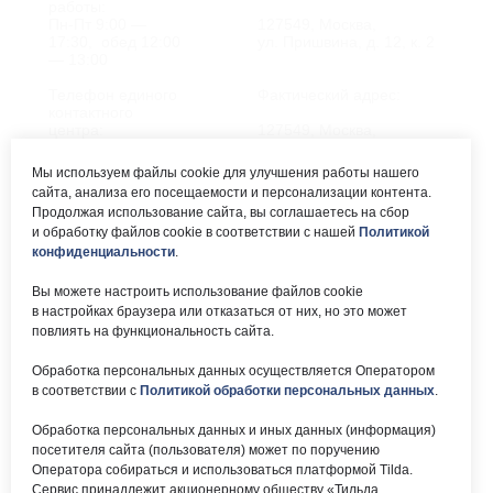
работы:
Пн-Пт 9:00 —
127549, Москва,
17:30, обед 12:00
ул. Пришвина, д. 12, к. 2
— 13:00
Телефон единого
Фактический адрес:
контактного
центра:
127549, Москва,
ул. Мурановская, д. 8А
8 (495) 161-00-40
Мы используем файлы cookie для улучшения работы нашего
сайта, анализа его посещаемости и персонализации контента.
Почта:
Электронный каталог:
Продолжая использование сайта, вы соглашаетесь на сбор
и обработку файлов cookie в соответствии с нашей
Политикой
okc-
Результаты НОК
svao@svao.mos.ru
оказания услуг
конфиденциальности
.
Об учреждении:
Вы можете настроить использование файлов cookie
Электронные ресурсы:
в настройках браузера или отказаться от них, но это может
О ГБУ «ОКЦ СВАО»
повлиять на функциональность сайта.
Национальная
Документы
электронная библиотека
Обработка персональных данных осуществляется Оператором
Каталог Библиотек
в соответствии с
Политикой обработки персональных данных
.
Москвы
Национальная
Обработка персональных данных и иных данных (информация)
электронная детская
библиотека
посетителя сайта (пользователя) может по поручению
ЛитРес
Оператора собираться и использоваться платформой Tilda.
Сервис принадлежит акционерному обществу «Тильда