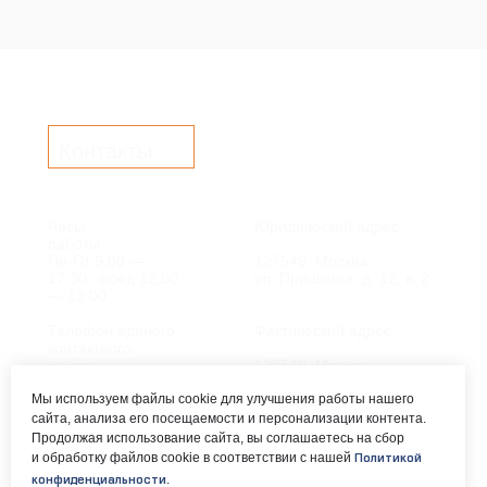
Контакты
Часы
Юридический адрес:
работы:
Пн-Пт 9:00 —
127549, Москва,
17:30, обед 12:00
ул. Пришвина, д. 12, к. 2
— 13:00
Телефон единого
Фактический адрес:
контактного
центра:
127549, Москва,
ул. Мурановская, д. 8А
8 (495) 161-00-40
Мы используем файлы cookie для улучшения работы нашего
сайта, анализа его посещаемости и персонализации контента.
Почта:
Электронный каталог:
Продолжая использование сайта, вы соглашаетесь на сбор
и обработку файлов cookie в соответствии с нашей
Политикой
okc-
Результаты НОК
.
конфиденциальности