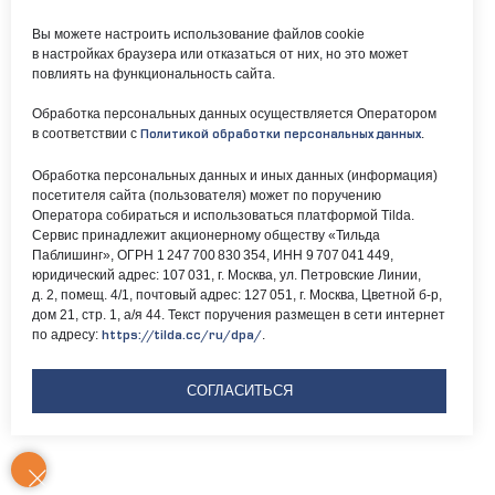
svao@svao.mos.ru
оказания услуг
Об учреждении:
Вы можете настроить использование файлов cookie
Электронные ресурсы:
в настройках браузера или отказаться от них, но это может
О ГБУ «ОКЦ СВАО»
повлиять на функциональность сайта.
Национальная
Документы
электронная библиотека
Обработка персональных данных осуществляется Оператором
Каталог Библиотек
в соответствии с
.
Политикой обработки персональных данных
Москвы
Национальная
Обработка персональных данных и иных данных (информация)
электронная детская
посетителя сайта (пользователя) может по поручению
библиотека
ЛитРес
Оператора собираться и использоваться платформой Tilda.
Сервис принадлежит акционерному обществу «Тильда
Паблишинг», ОГРН 1 247 700 830 354, ИНН 9 707 041 449,
юридический адрес: 107 031, г. Москва, ул. Петровские Линии,
д. 2, помещ. 4/1, почтовый адрес: 127 051, г. Москва, Цветной б-р,
дом 21, стр. 1, а/я 44. Текст поручения размещен в сети интернет
по адресу:
.
https://tilda.cc/ru/dpa/
Версия для
слабовидящих
СОГЛАСИТЬСЯ