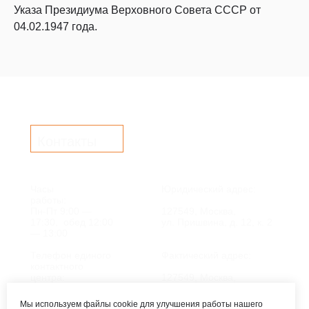
Указа Президиума Верховного Совета СССР от
04.02.1947 года.
Контакты
Часы
Юридический адрес:
работы:
Пн-Пт 9:00 —
127549, Москва,
17:30, обед 12:00
ул. Пришвина, д. 12, к. 2
— 13:00
Телефон единого
Фактический адрес:
контактного
центра:
127549, Москва,
ул. Мурановская, д. 8А
8 (495) 161-00-40
Мы используем файлы cookie для улучшения работы нашего