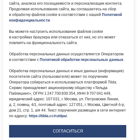
сайта, анализа его посещаемости и персонализации контента.
Почта:
Электронный каталог:
Продолжая использование сайта, вы соглашаетесь на сбор
и обработку файлов cookie в соответствии с нашей
Политикой
okc-
Результаты НОК
svao@svao.mos.ru
оказания услуг
конфиденциальности
.
Об учреждении:
Вы можете настроить использование файлов cookie
Электронные ресурсы:
в настройках браузера или отказаться от них, но это может
О ГБУ «ОКЦ СВАО»
повлиять на функциональность сайта.
Национальная
Документы
электронная библиотека
Обработка персональных данных осуществляется Оператором
Каталог Библиотек
в соответствии с
Политикой обработки персональных данных
.
Москвы
Национальная
Обработка персональных данных и иных данных (информация)
электронная детская
библиотека
посетителя сайта (пользователя) может по поручению
ЛитРес
Оператора собираться и использоваться платформой Tilda.
Сервис принадлежит акционерному обществу «Тильда
Паблишинг», ОГРН 1 247 700 830 354, ИНН 9 707 041 449,
юридический адрес: 107 031, г. Москва, ул. Петровские Линии,
д. 2, помещ. 4/1, почтовый адрес: 127 051, г. Москва, Цветной б-р,
дом 21, стр. 1, а/я 44. Текст поручения размещен в сети интернет
по адресу:
https://tilda.cc/ru/dpa/
.
Версия для
слабовидящих
СОГЛАСИТЬСЯ