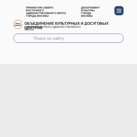
ПРЕФЕКТУРА СЕВЕРО-
ДЕПАРТАМЕНТ
ВОСТОЧНОГО
КУЛЬТУРЫ
АДМИНИСТРАТИВНОГО ОКРУГА
ГОРОДА
ГОРОДА МОСКВЫ
МОСКВЫ
ОБЪЕДИНЕНИЕ КУЛЬТУРНЫХ И ДОСУГОВЫХ
ЦЕНТРОВ
СЕВЕРО-ВОСТОЧНОГО АДМИНИСТРАТИВНОГО
ОКРУГА