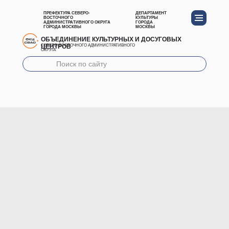
ПРЕФЕКТУРА СЕВЕРО-
ДЕПАРТАМЕНТ
ВОСТОЧНОГО
КУЛЬТУРЫ
АДМИНИСТРАТИВНОГО ОКРУГА
ГОРОДА
ГОРОДА МОСКВЫ
МОСКВЫ
ОБЪЕДИНЕНИЕ КУЛЬТУРНЫХ И ДОСУГОВЫХ
ЦЕНТРОВ
СЕВЕРО-ВОСТОЧНОГО АДМИНИСТРАТИВНОГО
ОКРУГА