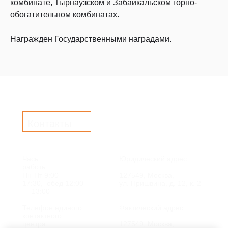
комбинате, Тырнаузском и Забайкальском горно-
обогатительном комбинатах.
Награжден Государственными наградами.
Контакты
Часы
Юридический адрес:
работы:
Пн-Пт 9:00 —
127549, Москва,
17:30, обед 12:00
ул. Пришвина, д. 12, к. 2
— 13:00
Телефон единого
Фактический адрес:
контактного
центра:
127549, Москва,