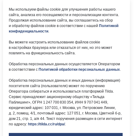
ул. Мурановская, д. 8А
8 (495) 161-00-40
Мы используем файлы cookie для улучшения работы нашего
сайта, анализа его посещаемости и персонализации контента.
Почта:
Электронный каталог:
Продолжая использование сайта, вы соглашаетесь на сбор
и обработку файлов cookie в соответствии с нашей
Политикой
okc-
Результаты НОК
svao@svao.mos.ru
оказания услуг
конфиденциальности
.
Об учреждении:
Вы можете настроить использование файлов cookie
Электронные ресурсы:
в настройках браузера или отказаться от них, но это может
О ГБУ «ОКЦ СВАО»
повлиять на функциональность сайта.
Национальная
Документы
электронная библиотека
Обработка персональных данных осуществляется Оператором
Каталог Библиотек
в соответствии с
Политикой обработки персональных данных
.
Москвы
Национальная
Обработка персональных данных и иных данных (информация)
электронная детская
библиотека
посетителя сайта (пользователя) может по поручению
ЛитРес
Оператора собираться и использоваться платформой Tilda.
Сервис принадлежит акционерному обществу «Тильда
Паблишинг», ОГРН 1 247 700 830 354, ИНН 9 707 041 449,
юридический адрес: 107 031, г. Москва, ул. Петровские Линии,
д. 2, помещ. 4/1, почтовый адрес: 127 051, г. Москва, Цветной б-р,
дом 21, стр. 1, а/я 44. Текст поручения размещен в сети интернет
по адресу:
https://tilda.cc/ru/dpa/
.
Версия для