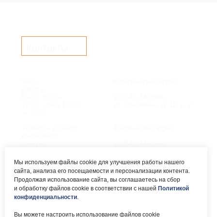
Контакты
Часы
Юридический адрес:
работы:
Пн-Пт 9:00 —
127549, Москва,
17:30, обед 12:00
ул. Пришвина, д. 12, к. 2
— 13:00
Телефон единого
Фактический адрес:
контактного
центра:
127549, Москва,
ул. Мурановская, д. 8А
8 (495) 161-00-40
Мы используем файлы cookie для улучшения работы нашего
сайта, анализа его посещаемости и персонализации контента.
Почта:
Электронный каталог:
Продолжая использование сайта, вы соглашаетесь на сбор
и обработку файлов cookie в соответствии с нашей
Политикой
okc-
Результаты НОК
svao@svao.mos.ru
оказания услуг
конфиденциальности
.
Об учреждении:
Вы можете настроить использование файлов cookie