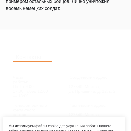
примером остальных бойцов. Лично уничтожил
восемь немецких солдат.
Контакты
Часы
Юридический адрес:
работы:
Пн-Пт 9:00 —
127549, Москва,
17:30, обед 12:00
ул. Пришвина, д. 12, к. 2
— 13:00
Телефон единого
Фактический адрес:
контактного
центра:
127549, Москва,
ул. Мурановская, д. 8А
8 (495) 161-00-40
Мы используем файлы cookie для улучшения работы нашего