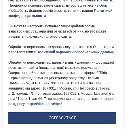
сайта, анализа его посещаемости и персонализации контента.
Почта:
Электронный каталог:
Продолжая использование сайта, вы соглашаетесь на сбор
и обработку файлов cookie в соответствии с нашей
Политикой
okc-
Результаты НОК
svao@svao.mos.ru
оказания услуг
конфиденциальности
.
Об учреждении:
Вы можете настроить использование файлов cookie
Электронные ресурсы:
в настройках браузера или отказаться от них, но это может
О ГБУ «ОКЦ СВАО»
повлиять на функциональность сайта.
Национальная
Документы
электронная библиотека
Обработка персональных данных осуществляется Оператором
Каталог Библиотек
в соответствии с
Политикой обработки персональных данных
.
Москвы
Национальная
Обработка персональных данных и иных данных (информация)
электронная детская
библиотека
посетителя сайта (пользователя) может по поручению
ЛитРес
Оператора собираться и использоваться платформой Tilda.
Сервис принадлежит акционерному обществу «Тильда
Паблишинг», ОГРН 1 247 700 830 354, ИНН 9 707 041 449,
юридический адрес: 107 031, г. Москва, ул. Петровские Линии,
д. 2, помещ. 4/1, почтовый адрес: 127 051, г. Москва, Цветной б-р,
дом 21, стр. 1, а/я 44. Текст поручения размещен в сети интернет
по адресу:
https://tilda.cc/ru/dpa/
.
Версия для
слабовидящих
СОГЛАСИТЬСЯ