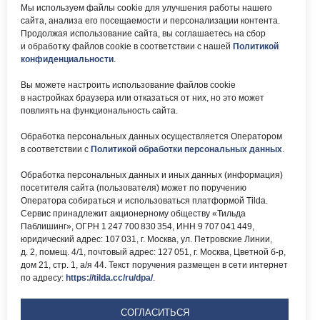
Мы используем файлы cookie для улучшения работы нашего
сайта, анализа его посещаемости и персонализации контента.
Почта:
Электронный каталог:
Продолжая использование сайта, вы соглашаетесь на сбор
и обработку файлов cookie в соответствии с нашей
Политикой
okc-
Результаты НОК
svao@svao.mos.ru
оказания услуг
конфиденциальности
.
Об учреждении:
Вы можете настроить использование файлов cookie
Электронные ресурсы:
в настройках браузера или отказаться от них, но это может
О ГБУ «ОКЦ СВАО»
повлиять на функциональность сайта.
Национальная
Документы
электронная библиотека
Обработка персональных данных осуществляется Оператором
Каталог Библиотек
в соответствии с
Политикой обработки персональных данных
.
Москвы
Национальная
Обработка персональных данных и иных данных (информация)
электронная детская
библиотека
посетителя сайта (пользователя) может по поручению
ЛитРес
Оператора собираться и использоваться платформой Tilda.
Сервис принадлежит акционерному обществу «Тильда
Паблишинг», ОГРН 1 247 700 830 354, ИНН 9 707 041 449,
юридический адрес: 107 031, г. Москва, ул. Петровские Линии,
д. 2, помещ. 4/1, почтовый адрес: 127 051, г. Москва, Цветной б-р,
дом 21, стр. 1, а/я 44. Текст поручения размещен в сети интернет
по адресу:
https://tilda.cc/ru/dpa/
.
Версия для
слабовидящих
СОГЛАСИТЬСЯ