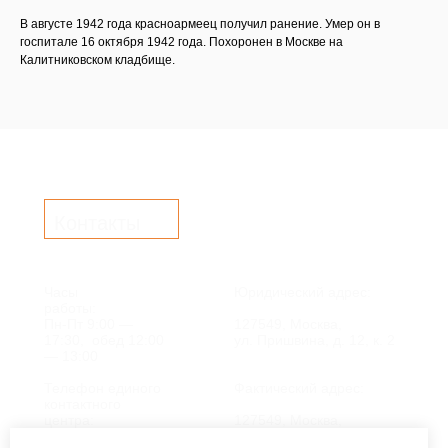
В августе 1942 года красноармеец получил ранение. Умер он в
госпитале 16 октября 1942 года. Похоронен в Москве на
Калитниковском кладбище.
Контакты
Часы
Юридический адрес:
работы:
Пн-Пт 9:00 —
127549, Москва,
17:30, обед 12:00
ул. Пришвина, д. 12, к. 2
— 13:00
Телефон единого
Фактический адрес:
контактного
центра:
127549, Москва,
ул. Мурановская, д. 8А
8 (495) 161-00-40