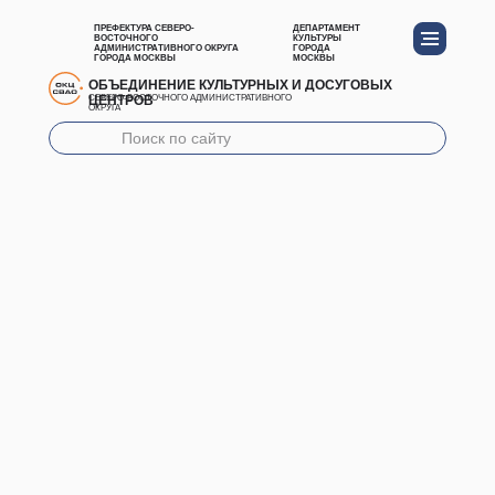
ПРЕФЕКТУРА СЕВЕРО-
ДЕПАРТАМЕНТ
ВОСТОЧНОГО
КУЛЬТУРЫ
АДМИНИСТРАТИВНОГО ОКРУГА
ГОРОДА
ГОРОДА МОСКВЫ
МОСКВЫ
ОБЪЕДИНЕНИЕ КУЛЬТУРНЫХ И ДОСУГОВЫХ
ЦЕНТРОВ
СЕВЕРО-ВОСТОЧНОГО АДМИНИСТРАТИВНОГО
ОКРУГА