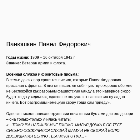
Ванюшкин Павел Федорович
Годы жизни:
1909 – 16 октября 1942 г.
Звание:
Ветеран армии и флота.
Военная служба и фронтовые письма:
В семье до сих пор хранятся письма, которые Павел Федорович
присылал с фронта. В них он писал: «я себя чувствую хорошо обо мне
не беспокойся как разобьем фашистскую банду а это наверное скоро
будет тогда увидимся»; «давно не получал от вас письма ну ладно
ничего. Вот разгромим немецкую свору тогда сам приеду».
Одно из писем написано крупными печатными буквами для его дочери
– она только-только училась читать:
«…ТОМОЧКА НАПИШИ МНЕ ПИСМО. МИЛАЯ ДОЧКА Я ОБ ТЕБЕ
СИЛЬНО СОСКУЧИЛСЯ СЛУШАЙ МАМУ И НЕ ОБИЖАЙ КОЛЮ
ДОСВИДАНИЯ ЦЕЛУЮ ТЕБЯ МНОГО РАЗ…»