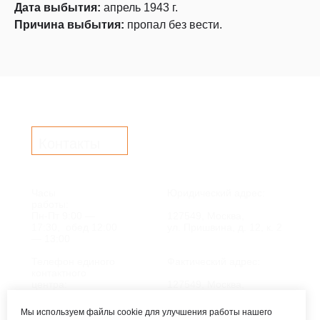
Дата выбытия:
апрель 1943 г.
Причина выбытия:
пропал без вести.
Контакты
Часы
Юридический адрес:
работы:
Пн-Пт 9:00 —
127549, Москва,
17:30, обед 12:00
ул. Пришвина, д. 12, к. 2
— 13:00
Телефон единого
Фактический адрес:
контактного
центра:
127549, Москва,
ул. Мурановская, д. 8А
8 (495) 161-00-40
Мы используем файлы cookie для улучшения работы нашего