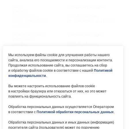
Часы
Юридический адрес:
работы:
Пн-Пт 9:00 —
127549, Москва,
17:30, обед 12:00
ул. Пришвина, д. 12, к. 2
— 13:00
Телефон единого
Фактический адрес:
контактного
центра:
127549, Москва,
ул. Мурановская, д. 8А
8 (495) 161-00-40
Мы используем файлы cookie для улучшения работы нашего
сайта, анализа его посещаемости и персонализации контента.
Почта:
Электронный каталог:
Продолжая использование сайта, вы соглашаетесь на сбор
и обработку файлов cookie в соответствии с нашей
Политикой
okc-
Результаты НОК
svao@svao.mos.ru
оказания услуг
конфиденциальности
.
Об учреждении:
Вы можете настроить использование файлов cookie
Электронные ресурсы:
в настройках браузера или отказаться от них, но это может
О ГБУ «ОКЦ СВАО»
повлиять на функциональность сайта.
Национальная
Документы
электронная библиотека
Обработка персональных данных осуществляется Оператором
Каталог Библиотек
в соответствии с
Политикой обработки персональных данных
.
Москвы
Национальная
Обработка персональных данных и иных данных (информация)
электронная детская
библиотека
посетителя сайта (пользователя) может по поручению