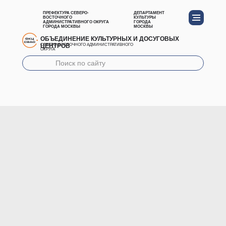
ПРЕФЕКТУРА СЕВЕРО-
ДЕПАРТАМЕНТ
ВОСТОЧНОГО
КУЛЬТУРЫ
АДМИНИСТРАТИВНОГО ОКРУГА
ГОРОДА
ГОРОДА МОСКВЫ
МОСКВЫ
ОБЪЕДИНЕНИЕ КУЛЬТУРНЫХ И ДОСУГОВЫХ
ЦЕНТРОВ
СЕВЕРО-ВОСТОЧНОГО АДМИНИСТРАТИВНОГО
ОКРУГА