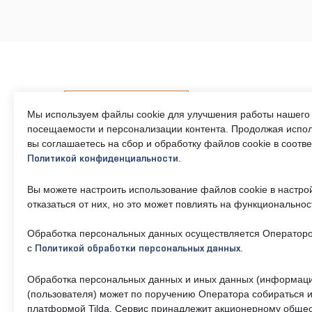
Контакты
Мы используем файлы cookie для улучшения работы нашего 
посещаемости и персонализации контента. Продолжая испол
вы соглашаетесь на сбор и обработку файлов cookie в соотв
.
Политикой конфиденциальности
Телефон единого
Часы р
контактного центра:
Пн-Пт 9
Вы можете настроить использование файлов cookie в настро
17:30, 
8 (495) 161-00-40
отказаться от них, но это может повлиять на функциональнос
— 13:00
Обработка персональных данных осуществляется Операторо
Почта:
Об учр
okc-
с
.
Политикой обработки персональных данных
svao@svao.mos.ru
О ГБУ 
Обработка персональных данных и иных данных (информаци
Докумен
(пользователя) может по поручению Оператора собираться и
платформой Tilda. Сервис принадлежит акционерному общес