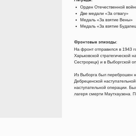
Награды:
Орден Отечественной войны
Две медали «За отвагу»
Медаль «За взятие Вены»
Медаль «За взятие Будапе
Фронтовые эпизоды:
На фронт отправился в 1943 го
Харьковской стратегической на
Сестрорецк) и в Выборгской о
Из Выборга был переброшен н
Дебреценской наступательной 
наступательной операции. Был 
лагеря смерти Маутхаузена. П