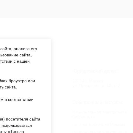
сайта, анализа его
ьзование сайта,
етствии с нашей
аботы:
Юридический адрес:
:00 —
127549, Москва,
йках браузера или
обед 12:00
ул. Пришвина, д. 12, к. 2
ть сайта.
м в соответствии
еждении:
Электронные ресурсы:
«ОКЦ СВАО»
Национальная электронная
библиотека
я) посетителя сайта
ты
Каталог Библиотек Москвы
 использоваться
тву «Тильда
Национальная электронная