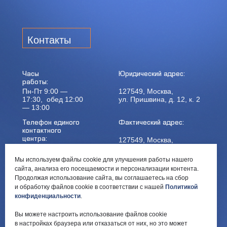
Контакты
Часы
Юридический адрес:
работы:
Пн-Пт 9:00 —
127549, Москва,
17:30, обед 12:00
ул. Пришвина, д. 12, к. 2
— 13:00
Телефон единого
Фактический адрес:
контактного
127549, Москва,
центра:
ул. Мурановская, д. 8А
8 (495) 161-00-40
Мы используем файлы cookie для улучшения работы нашего
сайта, анализа его посещаемости и персонализации контента.
Почта:
Электронный каталог:
Продолжая использование сайта, вы соглашаетесь на сбор
и обработку файлов cookie в соответствии с нашей
Политикой
okc-
Результаты НОК
svao@svao.mos.ru
оказания услуг
конфиденциальности
.
Об учреждении:
Вы можете настроить использование файлов cookie
Электронные ресурсы:
в настройках браузера или отказаться от них, но это может