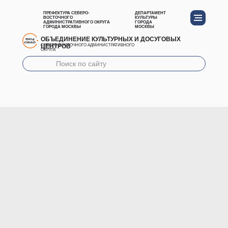
ПРЕФЕКТУРА СЕВЕРО-
ДЕПАРТАМЕНТ
ВОСТОЧНОГО
КУЛЬТУРЫ
АДМИНИСТРАТИВНОГО ОКРУГА
ГОРОДА
ГОРОДА МОСКВЫ
МОСКВЫ
ОБЪЕДИНЕНИЕ КУЛЬТУРНЫХ И ДОСУГОВЫХ
ЦЕНТРОВ
СЕВЕРО-ВОСТОЧНОГО АДМИНИСТРАТИВНОГО
ОКРУГА