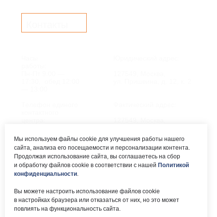
Контакты
Часы
Юридический адрес:
работы:
Пн-Пт 9:00 —
127549, Москва,
17:30, обед 12:00
ул. Пришвина, д. 12, к. 2
— 13:00
Телефон единого
Фактический адрес:
контактного
центра:
127549, Москва,
ул. Мурановская, д. 8А
8 (495) 161-00-40
Мы используем файлы cookie для улучшения работы нашего
сайта, анализа его посещаемости и персонализации контента.
Почта:
Электронный каталог:
Продолжая использование сайта, вы соглашаетесь на сбор
и обработку файлов cookie в соответствии с нашей
Политикой
okc-
Результаты НОК
svao@svao.mos.ru
оказания услуг
конфиденциальности
.
Об учреждении:
Вы можете настроить использование файлов cookie
Электронные ресурсы:
в настройках браузера или отказаться от них, но это может
О ГБУ «ОКЦ СВАО»
повлиять на функциональность сайта.
Национальная