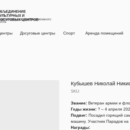
ОБЪЕДИНЕНИЕ
УЛЬТУРНЫХ И
ДОСУГОВЫХ ЦЕНТРОВ
ЕВЕРО-ВОСТОЧНОГО АДМИНИСТРАТИВНОГО
КРУГА
центры
Досуговые центры
Спорт
Аренда помещений
Кубышев Николай Ники
SKU:
Звание:
Ветеран армии и фло
Годы жизни:
? – 4 апреля 2023
Подвиг:
Посадил горящий само
машину. Участник Парадов на
Награды: