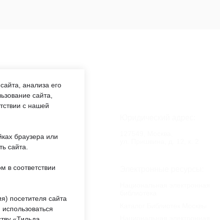
сайта, анализа его
ьзование сайта,
етствии с нашей
аботы:
Юридический адрес:
:00 —
127549, Москва,
йках браузера или
обед 12:00
ул. Пришвина, д. 12, к. 2
ть сайта.
м в соответствии
еждении:
Электронные ресурсы:
«ОКЦ СВАО»
Национальная электронная
библиотека
ты
я) посетителя сайта
Каталог Библиотек Москвы
 использоваться
Национальная электронная
тву «Тильда