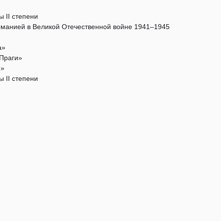
 II степени
рманией в Великой Отечественной войне 1941–1945
а»
Праги»
и»
 II степени