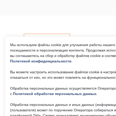
Контакты
Мы используем файлы cookie для улучшения работы нашего 
посещаемости и персонализации контента. Продолжая испол
вы соглашаетесь на сбор и обработку файлов cookie в соотв
Политикой конфиденциальности
.
Телефон единого
Часы р
контактного центра:
Пн-Пт 9
Вы можете настроить использование файлов cookie в настро
17:30, 
8 (495) 161-00-40
отказаться от них, но это может повлиять на функциональнос
— 13:00
Обработка персональных данных осуществляется Операторо
Почта:
Об учр
okc-
svao@svao.mos.ru
с
Политикой обработки персональных данных
.
О ГБУ 
Докумен
Обработка персональных данных и иных данных (информаци
(пользователя) может по поручению Оператора собираться и
платформой Tilda. Сервис принадлежит акционерному общес