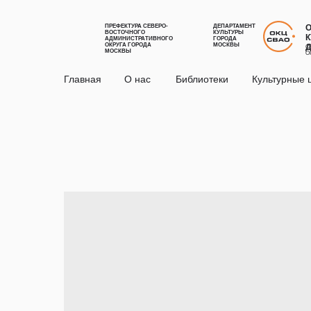
ПРЕФЕКТУРА СЕВЕРО-
ДЕПАРТАМЕНТ
ВОСТОЧНОГО
КУЛЬТУРЫ
К
АДМИНИСТРАТИВНОГО
ГОРОДА
ОКРУГА ГОРОДА
МОСКВЫ
С
МОСКВЫ
О
Главная
О нас
Библиотеки
Культурные 