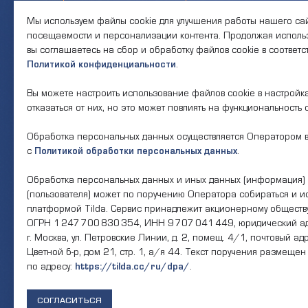
Контакты
Мы используем файлы cookie для улучшения работы нашего сай
посещаемости и персонализации контента. Продолжая использ
вы соглашаетесь на сбор и обработку файлов cookie в соответ
Политикой конфиденциальности
.
Телефон единого
Часы ра
контактного центра:
Пн-Пт 9:
Вы можете настроить использование файлов cookie в настройк
17:30, 
8 (495) 161-00-40
отказаться от них, но это может повлиять на функциональность 
— 13:00
Обработка персональных данных осуществляется Оператором в
Почта:
Об учре
okc-svao@svao.mos.ru
с
Политикой обработки персональных данных
.
О ГБУ «
Докумен
Обработка персональных данных и иных данных (информация) 
(пользователя) может по поручению Оператора собираться и и
платформой Tilda. Сервис принадлежит акционерному обществу
Электро
ОГРН 1 247 700 830 354, ИНН 9 707 041 449, юридический ад
г. Москва, ул. Петровские Линии, д. 2, помещ. 4/1, почтовый адр
Результа
Цветной б-р, дом 21, стр. 1, а/я 44. Текст поручения размещен
по адресу:
https://tilda.cc/ru/dpa/
.
В
СОГЛАСИТЬСЯ