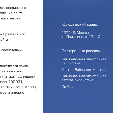
та, анализа его
ование сайта,
ствии с нашей
боты:
Юридический адрес:
00 —
127549, Москва,
ах браузера или
обед 12:00
ул. Пришвина, д. 12, к. 2
сайта.
 соответствии
ждении:
Электронные ресурсы:
ОКЦ СВАО»
Национальная электронная
библиотека
ты
посетителя сайта
Каталог Библиотек Москвы
спользоваться
Национальная электронная
 «Тильда Паблишинг»,
нный каталог:
детская библиотека
рес: 107 031,
ЛитРес
ес: 127 051, г. Москва,
ты НОК оказания услуг
 в сети интернет
ерсия для слабовидящих