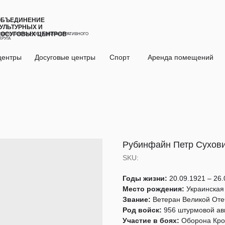
ОБЪЕДИНЕНИЕ
УЛЬТУРНЫХ И
ДОСУГОВЫХ ЦЕНТРОВ
ЕВЕРО-ВОСТОЧНОГО АДМИНИСТРАТИВНОГО
КРУГА
центры
Досуговые центры
Спорт
Аренда помещений
Рубинфайн Петр Сухов
SKU:
Годы жизни:
20.09.1921 – 26.
Место рождения:
Украинская 
Звание:
Ветеран Великой Оте
Род войск:
956 штурмовой ав
Участие в боях:
Оборона Крон