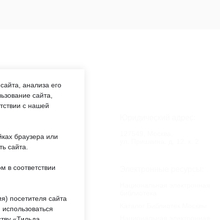
сайта, анализа его
ьзование сайта,
етствии с нашей
аботы:
Юридический адрес:
:00 —
127549, Москва,
йках браузера или
обед 12:00
ул. Пришвина, д. 12, к. 2
ть сайта.
м в соответствии
еждении:
Электронные ресурсы:
«ОКЦ СВАО»
Национальная электронная
библиотека
ты
я) посетителя сайта
Каталог Библиотек Москвы
 использоваться
Национальная электронная
тву «Тильда