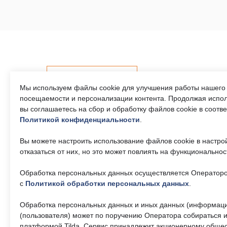
Контакты
Мы используем файлы cookie для улучшения работы нашего 
посещаемости и персонализации контента. Продолжая испол
вы соглашаетесь на сбор и обработку файлов cookie в соотв
Политикой конфиденциальности
.
Телефон единого
Часы р
контактного центра:
Пн-Пт 9
Вы можете настроить использование файлов cookie в настро
17:30, 
8 (495) 161-00-40
отказаться от них, но это может повлиять на функциональнос
— 13:00
Обработка персональных данных осуществляется Операторо
Почта:
Об учр
okc-
svao@svao.mos.ru
с
Политикой обработки персональных данных
.
О ГБУ 
Докумен
Обработка персональных данных и иных данных (информаци
(пользователя) может по поручению Оператора собираться и
платформой Tilda. Сервис принадлежит акционерному общес