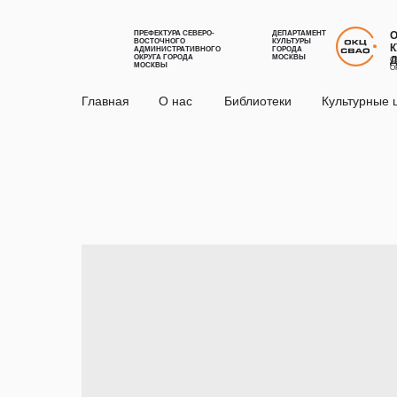
ПРЕФЕКТУРА СЕВЕРО-
ДЕПАРТАМЕНТ
ВОСТОЧНОГО
КУЛЬТУРЫ
К
АДМИНИСТРАТИВНОГО
ГОРОДА
ОКРУГА ГОРОДА
МОСКВЫ
С
МОСКВЫ
О
Главная
О нас
Библиотеки
Культурные 