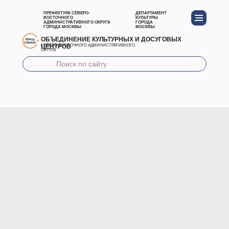
ПРЕФЕКТУРА СЕВЕРО-
ДЕПАРТАМЕНТ
ВОСТОЧНОГО
КУЛЬТУРЫ
АДМИНИСТРАТИВНОГО ОКРУГА
ГОРОДА
ГОРОДА МОСКВЫ
МОСКВЫ
ОБЪЕДИНЕНИЕ КУЛЬТУРНЫХ И ДОСУГОВЫХ
ЦЕНТРОВ
СЕВЕРО-ВОСТОЧНОГО АДМИНИСТРАТИВНОГО
ОКРУГА