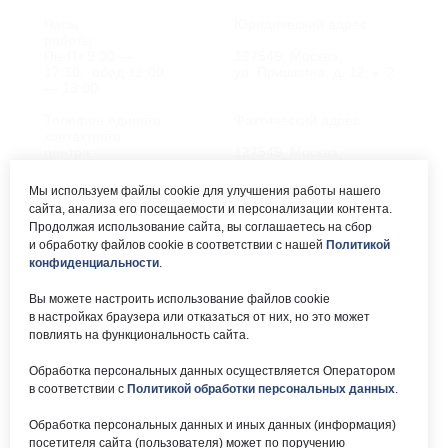
Часы
Юридический адрес:
работы:
Пн-Пт 9:00 —
127549, Москва,
17:30, обед 12:00
ул. Пришвина, д. 12, к. 2
— 13:00
Телефон единого
Фактический адрес:
контактного
центра:
127549, Москва,
ул. Мурановская, д. 8А
8 (495) 161-00-40
Мы используем файлы cookie для улучшения работы нашего
сайта, анализа его посещаемости и персонализации контента.
Почта:
Электронный каталог:
Продолжая использование сайта, вы соглашаетесь на сбор
и обработку файлов cookie в соответствии с нашей
Политикой
okc-
Результаты НОК
svao@svao.mos.ru
оказания услуг
конфиденциальности
.
Об учреждении:
Вы можете настроить использование файлов cookie
Электронные ресурсы:
в настройках браузера или отказаться от них, но это может
О ГБУ «ОКЦ СВАО»
повлиять на функциональность сайта.
Национальная
Документы
электронная библиотека
Обработка персональных данных осуществляется Оператором
Каталог Библиотек
в соответствии с
Политикой обработки персональных данных
.
Москвы
Национальная
Обработка персональных данных и иных данных (информация)
электронная детская
библиотека
посетителя сайта (пользователя) может по поручению