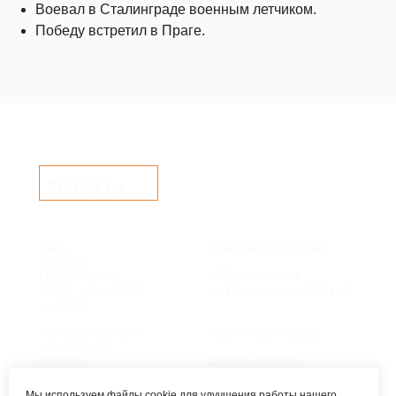
Воевал в Сталинграде военным летчиком.
Победу встретил в Праге.
Контакты
Часы
Юридический адрес:
работы:
Пн-Пт 9:00 —
127549, Москва,
17:30, обед 12:00
ул. Пришвина, д. 12, к. 2
— 13:00
Телефон единого
Фактический адрес:
контактного
центра:
127549, Москва,
ул. Мурановская, д. 8А
8 (495) 161-00-40
Мы используем файлы cookie для улучшения работы нашего