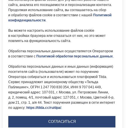
сайта, анализа его посещаемости и персонализации контента.
Почта:
Электронный каталог:
Продолжая использование сайта, вы соглашаетесь на сбор
и обработку файлов cookie в соответствии с нашей
Политикой
okc-
Результаты НОК
svao@svao.mos.ru
оказания услуг
конфиденциальности
.
Об учреждении:
Вы можете настроить использование файлов cookie
Электронные ресурсы:
в настройках браузера или отказаться от них, но это может
О ГБУ «ОКЦ СВАО»
повлиять на функциональность сайта.
Национальная
Документы
электронная библиотека
Обработка персональных данных осуществляется Оператором
Каталог Библиотек
в соответствии с
Политикой обработки персональных данных
.
Москвы
Национальная
Обработка персональных данных и иных данных (информация)
электронная детская
библиотека
посетителя сайта (пользователя) может по поручению
ЛитРес
Оператора собираться и использоваться платформой Tilda.
Сервис принадлежит акционерному обществу «Тильда
Паблишинг», ОГРН 1 247 700 830 354, ИНН 9 707 041 449,
юридический адрес: 107 031, г. Москва, ул. Петровские Линии,
д. 2, помещ. 4/1, почтовый адрес: 127 051, г. Москва, Цветной б-р,
дом 21, стр. 1, а/я 44. Текст поручения размещен в сети интернет
по адресу:
https://tilda.cc/ru/dpa/
.
Версия для
слабовидящих
СОГЛАСИТЬСЯ