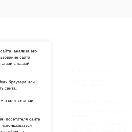
сайта, анализа его
ьзование сайта,
етствии с нашей
аботы:
Юридический адрес:
:00 —
127549, Москва,
йках браузера или
обед 12:00
ул. Пришвина, д. 12, к. 2
ть сайта.
м в соответствии
еждении:
Электронные ресурсы:
«ОКЦ СВАО»
Национальная электронная
библиотека
ты
я) посетителя сайта
Каталог Библиотек Москвы
 использоваться
Национальная электронная
тву «Тильда