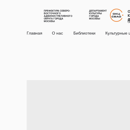
ПРЕФЕКТУРА СЕВЕРО-
ДЕПАРТАМЕНТ
ВОСТОЧНОГО
КУЛЬТУРЫ
К
АДМИНИСТРАТИВНОГО
ГОРОДА
ОКРУГА ГОРОДА
МОСКВЫ
С
МОСКВЫ
О
Главная
О нас
Библиотеки
Культурные 