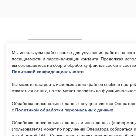
Контакты
Мы используем файлы cookie для улучшения работы нашего 
посещаемости и персонализации контента. Продолжая испол
вы соглашаетесь на сбор и обработку файлов cookie в соотв
Политикой конфиденциальности
.
Телефон единого
Часы р
контактного центра:
Пн-Пт 9
Вы можете настроить использование файлов cookie в настро
17:30, 
8 (495) 161-00-40
отказаться от них, но это может повлиять на функциональнос
— 13:00
Обработка персональных данных осуществляется Операторо
Почта:
Об учр
okc-
svao@svao.mos.ru
с
Политикой обработки персональных данных
.
О ГБУ 
Докумен
Обработка персональных данных и иных данных (информаци
(пользователя) может по поручению Оператора собираться и
платформой Tilda. Сервис принадлежит акционерному общес