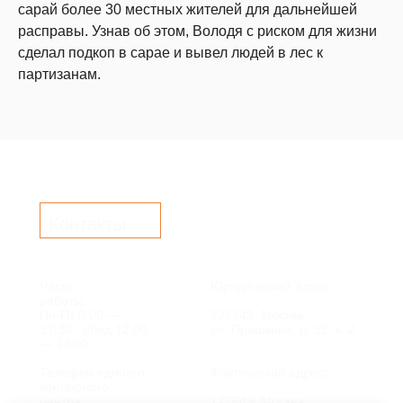
сарай более 30 местных жителей для дальнейшей
расправы. Узнав об этом, Володя с риском для жизни
сделал подкоп в сарае и вывел людей в лес к
партизанам.
Контакты
Часы
Юридический адрес:
работы:
Пн-Пт 9:00 —
127549, Москва,
17:30, обед 12:00
ул. Пришвина, д. 12, к. 2
— 13:00
Телефон единого
Фактический адрес:
контактного
центра:
127549, Москва,