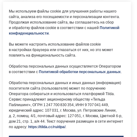
ул. Мурановская, д. 8А
8 (495) 161-00-40
Мы используем файлы cookie для улучшения работы нашего
сайта, анализа его посещаемости и персонализации контента.
Почта:
Электронный каталог:
Продолжая использование сайта, вы соглашаетесь на сбор
и обработку файлов cookie в соответствии с нашей
Политикой
okc-
Результаты НОК
svao@svao.mos.ru
оказания услуг
конфиденциальности
.
Об учреждении:
Вы можете настроить использование файлов cookie
Электронные ресурсы:
в настройках браузера или отказаться от них, но это может
О ГБУ «ОКЦ СВАО»
повлиять на функциональность сайта.
Национальная
Документы
электронная библиотека
Обработка персональных данных осуществляется Оператором
Каталог Библиотек
в соответствии с
Политикой обработки персональных данных
.
Москвы
Национальная
Обработка персональных данных и иных данных (информация)
электронная детская
библиотека
посетителя сайта (пользователя) может по поручению
ЛитРес
Оператора собираться и использоваться платформой Tilda.
Сервис принадлежит акционерному обществу «Тильда
Паблишинг», ОГРН 1 247 700 830 354, ИНН 9 707 041 449,
юридический адрес: 107 031, г. Москва, ул. Петровские Линии,
д. 2, помещ. 4/1, почтовый адрес: 127 051, г. Москва, Цветной б-р,
дом 21, стр. 1, а/я 44. Текст поручения размещен в сети интернет
по адресу:
https://tilda.cc/ru/dpa/
.
Версия для