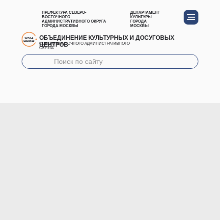
ПРЕФЕКТУРА СЕВЕРО-
ДЕПАРТАМЕНТ
ВОСТОЧНОГО
КУЛЬТУРЫ
АДМИНИСТРАТИВНОГО ОКРУГА
ГОРОДА
ГОРОДА МОСКВЫ
МОСКВЫ
ОБЪЕДИНЕНИЕ КУЛЬТУРНЫХ И ДОСУГОВЫХ
ЦЕНТРОВ
СЕВЕРО-ВОСТОЧНОГО АДМИНИСТРАТИВНОГО
ОКРУГА