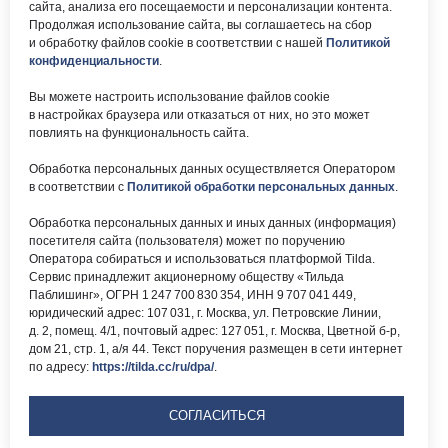
сайта, анализа его посещаемости и персонализации контента.
Почта:
Электронный каталог:
Продолжая использование сайта, вы соглашаетесь на сбор
и обработку файлов cookie в соответствии с нашей
Политикой
okc-
Результаты НОК
svao@svao.mos.ru
оказания услуг
конфиденциальности
.
Об учреждении:
Вы можете настроить использование файлов cookie
Электронные ресурсы:
в настройках браузера или отказаться от них, но это может
О ГБУ «ОКЦ СВАО»
повлиять на функциональность сайта.
Национальная
Документы
электронная библиотека
Обработка персональных данных осуществляется Оператором
Каталог Библиотек
в соответствии с
Политикой обработки персональных данных
.
Москвы
Национальная
Обработка персональных данных и иных данных (информация)
электронная детская
библиотека
посетителя сайта (пользователя) может по поручению
ЛитРес
Оператора собираться и использоваться платформой Tilda.
Сервис принадлежит акционерному обществу «Тильда
Паблишинг», ОГРН 1 247 700 830 354, ИНН 9 707 041 449,
юридический адрес: 107 031, г. Москва, ул. Петровские Линии,
д. 2, помещ. 4/1, почтовый адрес: 127 051, г. Москва, Цветной б-р,
дом 21, стр. 1, а/я 44. Текст поручения размещен в сети интернет
по адресу:
https://tilda.cc/ru/dpa/
.
Версия для
слабовидящих
СОГЛАСИТЬСЯ