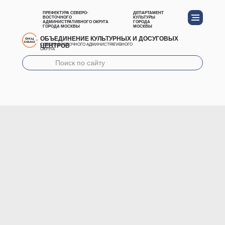
ПРЕФЕКТУРА СЕВЕРО-
ДЕПАРТАМЕНТ
ВОСТОЧНОГО
КУЛЬТУРЫ
АДМИНИСТРАТИВНОГО ОКРУГА
ГОРОДА
ГОРОДА МОСКВЫ
МОСКВЫ
ОБЪЕДИНЕНИЕ КУЛЬТУРНЫХ И ДОСУГОВЫХ
ЦЕНТРОВ
СЕВЕРО-ВОСТОЧНОГО АДМИНИСТРАТИВНОГО
ОКРУГА