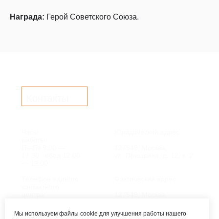
Награда:
Герой Советского Союза.
Контакты
Часы
Юридический адрес:
работы:
Пн-Пт 9:00 —
127549, Москва,
17:30, обед 12:00
ул. Пришвина, д. 12, к. 2
— 13:00
Телефон единого
Фактический адрес:
контактного
центра:
127549, Москва,
ул. Мурановская, д. 8А
8 (495) 161-00-40
Мы используем файлы cookie для улучшения работы нашего