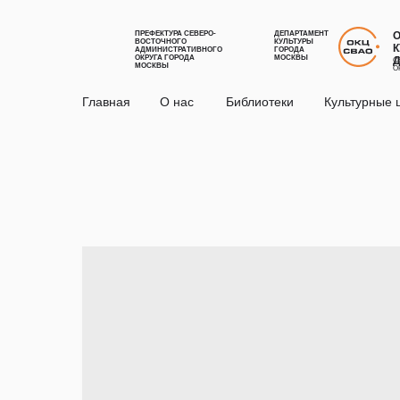
ПРЕФЕКТУРА СЕВЕРО-
ДЕПАРТАМЕНТ
ВОСТОЧНОГО
КУЛЬТУРЫ
К
АДМИНИСТРАТИВНОГО
ГОРОДА
ОКРУГА ГОРОДА
МОСКВЫ
С
МОСКВЫ
О
Главная
О нас
Библиотеки
Культурные 