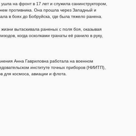
ушла на фронт в 17 лет и служила санинструктором,
гнем противника. Она прошла через Западный и
ала в боях до Бобруйска, где была тяжело ранена.
 жизни вытаскивала раненых с поля боя, оказывая
изодов, когда осколками гранаты её ранило в руку,
анения Анна Гавриловна работала на военном
ледовательском институте точных приборов (НИИТП),
ов для космоса, авиации и флота.