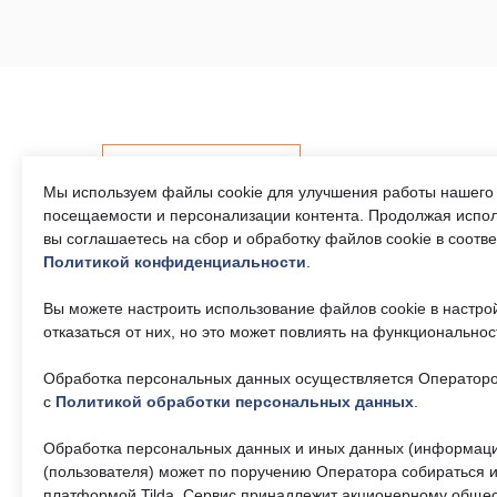
Контакты
Мы используем файлы cookie для улучшения работы нашего 
посещаемости и персонализации контента. Продолжая испол
вы соглашаетесь на сбор и обработку файлов cookie в соотв
Политикой конфиденциальности
.
Телефон единого
Часы р
контактного центра:
Пн-Пт 9
Вы можете настроить использование файлов cookie в настро
17:30, 
8 (495) 161-00-40
отказаться от них, но это может повлиять на функциональнос
— 13:00
Обработка персональных данных осуществляется Операторо
Почта:
Об учр
okc-
svao@svao.mos.ru
с
Политикой обработки персональных данных
.
О ГБУ 
Докумен
Обработка персональных данных и иных данных (информаци
(пользователя) может по поручению Оператора собираться и
платформой Tilda. Сервис принадлежит акционерному общес