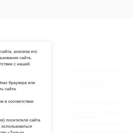
сайта, анализа его
ьзование сайта,
етствии с нашей
аботы:
Юридический адрес:
:00 —
127549, Москва,
йках браузера или
обед 12:00
ул. Пришвина, д. 12, к. 2
ть сайта.
м в соответствии
еждении:
Электронные ресурсы:
«ОКЦ СВАО»
Национальная электронная
библиотека
ты
я) посетителя сайта
Каталог Библиотек Москвы
 использоваться
Национальная электронная
тву «Тильда