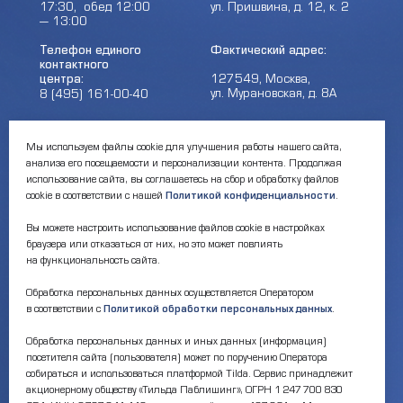
17:30, обед 12:00
ул. Пришвина, д. 12, к. 2
— 13:00
Телефон единого
Фактический адрес:
контактного
центра:
127549, Москва,
ул. Мурановская, д. 8А
8 (495) 161-00-40
Почта:
Электронный каталог:
Мы используем файлы cookie для улучшения работы нашего сайта,
анализа его посещаемости и персонализации контента. Продолжая
okc-svao@svao.mos.ru
Результаты НОК
оказания услуг
использование сайта, вы соглашаетесь на сбор и обработку файлов
cookie в соответствии с нашей
Политикой конфиденциальности
.
Об учреждении:
Электронные ресурсы:
Вы можете настроить использование файлов cookie в настройках
О ГБУ «ОКЦ СВАО»
браузера или отказаться от них, но это может повлиять
Национальная
Документы
на функциональность сайта.
электронная библиотека
Каталог Библиотек
Обработка персональных данных осуществляется Оператором
Москвы
в соответствии с
Политикой обработки персональных данных
.
Национальная
электронная детская
библиотека
Обработка персональных данных и иных данных (информация)
ЛитРес
посетителя сайта (пользователя) может по поручению Оператора
собираться и использоваться платформой Tilda. Сервис принадлежит
акционерному обществу «Тильда Паблишинг», ОГРН 1 247 700 830