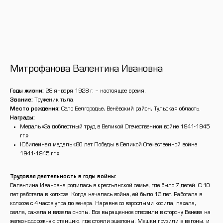
Митрофанова Валентина Ивановна
Годы жизни:
28 января 1928 г. – настоящее время.
Звание:
Труженик тыла.
Место рождения:
Село Белгородье, Венёвский район, Тульская область.
Награды:
Медаль «За доблестный труд в Великой Отечественной войне 1941-1945
гг.»
Юбилейная медаль «80 лет Победы в Великой Отечественной войне
1941-1945 гг.»
Трудовая деятельность в годы войны:
Валентина Ивановна родилась в крестьянской семье, где было 7 детей. С 10
лет работала в колхозе. Когда началась война, ей было 13 лет. Работала в
колхозе с 4 часов утра до вечера. Наравне со взрослыми косила, пахала,
сеяла, сажала и вязала снопы. Все выращенное отвозили в сторону Венева на
железнодорожную станцию, где стояли эшелоны. Мешки грузили в вагоны, и