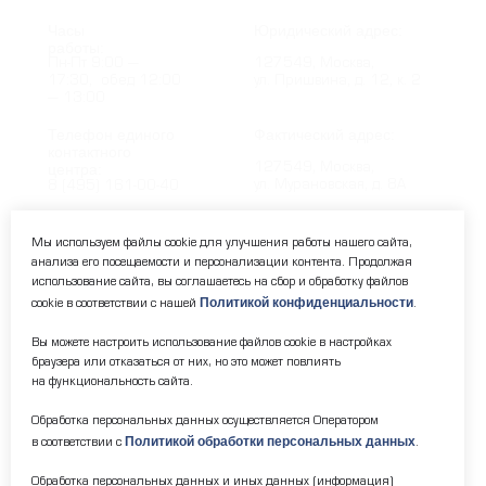
Часы
Юридический адрес:
работы:
Пн-Пт 9:00 —
127549, Москва,
17:30, обед 12:00
ул. Пришвина, д. 12, к. 2
— 13:00
Телефон единого
Фактический адрес:
контактного
центра:
127549, Москва,
ул. Мурановская, д. 8А
8 (495) 161-00-40
Почта:
Электронный каталог:
Мы используем файлы cookie для улучшения работы нашего сайта,
анализа его посещаемости и персонализации контента. Продолжая
okc-svao@svao.mos.ru
Результаты НОК
использование сайта, вы соглашаетесь на сбор и обработку файлов
оказания услуг
Политикой конфиденциальности
cookie в соответствии с нашей
.
Об учреждении:
Электронные ресурсы:
Вы можете настроить использование файлов cookie в настройках
О ГБУ «ОКЦ СВАО»
браузера или отказаться от них, но это может повлиять
Национальная
на функциональность сайта.
Документы
электронная библиотека
Каталог Библиотек
Обработка персональных данных осуществляется Оператором
Москвы
Политикой обработки персональных данных
в соответствии с
.
Национальная
электронная детская
Обработка персональных данных и иных данных (информация)
библиотека