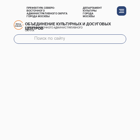
ПРЕФЕКТУРА СЕВЕРО-
ДЕПАРТАМЕНТ
ВОСТОЧНОГО
КУЛЬТУРЫ
АДМИНИСТРАТИВНОГО ОКРУГА
ГОРОДА
ГОРОДА МОСКВЫ
МОСКВЫ
ОБЪЕДИНЕНИЕ КУЛЬТУРНЫХ И ДОСУГОВЫХ
ЦЕНТРОВ
СЕВЕРО-ВОСТОЧНОГО АДМИНИСТРАТИВНОГО
ОКРУГА