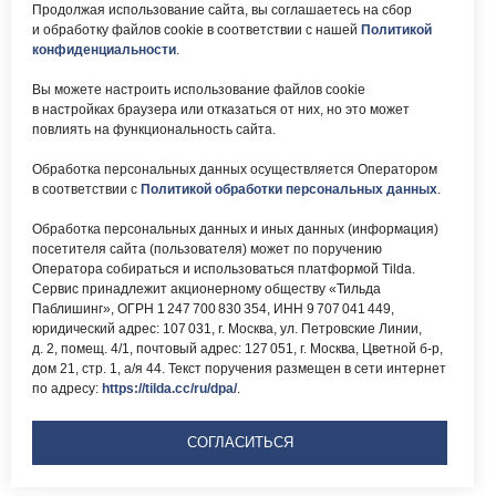
Продолжая использование сайта, вы соглашаетесь на сбор
и обработку файлов cookie в соответствии с нашей
Политикой
okc-
Результаты НОК
svao@svao.mos.ru
оказания услуг
конфиденциальности
.
Об учреждении:
Вы можете настроить использование файлов cookie
Электронные ресурсы:
в настройках браузера или отказаться от них, но это может
О ГБУ «ОКЦ СВАО»
повлиять на функциональность сайта.
Национальная
Документы
электронная библиотека
Обработка персональных данных осуществляется Оператором
Каталог Библиотек
в соответствии с
Политикой обработки персональных данных
.
Москвы
Национальная
Обработка персональных данных и иных данных (информация)
электронная детская
библиотека
посетителя сайта (пользователя) может по поручению
ЛитРес
Оператора собираться и использоваться платформой Tilda.
Сервис принадлежит акционерному обществу «Тильда
Паблишинг», ОГРН 1 247 700 830 354, ИНН 9 707 041 449,
юридический адрес: 107 031, г. Москва, ул. Петровские Линии,
д. 2, помещ. 4/1, почтовый адрес: 127 051, г. Москва, Цветной б-р,
дом 21, стр. 1, а/я 44. Текст поручения размещен в сети интернет
по адресу:
https://tilda.cc/ru/dpa/
.
Версия для
слабовидящих
СОГЛАСИТЬСЯ