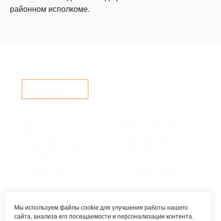
районном исполкоме.
Контакты
Часы
Юридический адрес:
работы:
Пн-Пт 9:00 —
127549, Москва,
17:30, обед 12:00
ул. Пришвина, д. 12, к. 2
— 13:00
Телефон единого
Фактический адрес:
контактного
центра:
127549, Москва,
ул. Мурановская, д. 8А
8 (495) 161-00-40
Мы используем файлы cookie для улучшения работы нашего
сайта, анализа его посещаемости и персонализации контента.
Почта:
Электронный каталог: