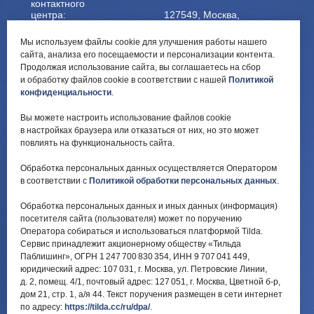
контактного
центра:
127549, Москва,
ул. Мурановская, д. 8А
8 (495) 161-00-40
Мы используем файлы cookie для улучшения работы нашего
сайта, анализа его посещаемости и персонализации контента.
Почта:
Электронный каталог:
Продолжая использование сайта, вы соглашаетесь на сбор
и обработку файлов cookie в соответствии с нашей
Политикой
okc-
Результаты НОК
svao@svao.mos.ru
оказания услуг
конфиденциальности
.
Об учреждении:
Вы можете настроить использование файлов cookie
Электронные ресурсы:
в настройках браузера или отказаться от них, но это может
О ГБУ «ОКЦ СВАО»
повлиять на функциональность сайта.
Национальная
Документы
электронная библиотека
Обработка персональных данных осуществляется Оператором
Каталог Библиотек
в соответствии с
Политикой обработки персональных данных
.
Москвы
Национальная
Обработка персональных данных и иных данных (информация)
электронная детская
библиотека
посетителя сайта (пользователя) может по поручению
ЛитРес
Оператора собираться и использоваться платформой Tilda.
Сервис принадлежит акционерному обществу «Тильда
Паблишинг», ОГРН 1 247 700 830 354, ИНН 9 707 041 449,
юридический адрес: 107 031, г. Москва, ул. Петровские Линии,
д. 2, помещ. 4/1, почтовый адрес: 127 051, г. Москва, Цветной б-р,
дом 21, стр. 1, а/я 44. Текст поручения размещен в сети интернет
по адресу:
https://tilda.cc/ru/dpa/
.