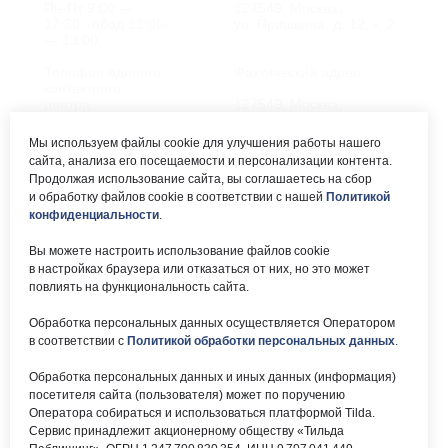
Пн-Пт 9:00 —
127549, Москва,
17:30, обед 12:00
ул. Пришвина, д. 12, к. 2
— 13:00
Телефон единого
Фактический адрес:
контактного
центра:
127549, Москва,
ул. Мурановская, д. 8А
8 (495) 161-00-40
Мы используем файлы cookie для улучшения работы нашего
сайта, анализа его посещаемости и персонализации контента.
Почта:
Электронный каталог:
Продолжая использование сайта, вы соглашаетесь на сбор
и обработку файлов cookie в соответствии с нашей
Политикой
okc-
Результаты НОК
svao@svao.mos.ru
оказания услуг
конфиденциальности
.
Об учреждении:
Вы можете настроить использование файлов cookie
Электронные ресурсы:
в настройках браузера или отказаться от них, но это может
О ГБУ «ОКЦ СВАО»
повлиять на функциональность сайта.
Национальная
Документы
электронная библиотека
Обработка персональных данных осуществляется Оператором
Каталог Библиотек
в соответствии с
Политикой обработки персональных данных
.
Москвы
Национальная
Обработка персональных данных и иных данных (информация)
электронная детская
библиотека
посетителя сайта (пользователя) может по поручению
ЛитРес
Оператора собираться и использоваться платформой Tilda.
Сервис принадлежит акционерному обществу «Тильда