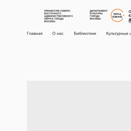
ПРЕФЕКТУРА СЕВЕРО-
ДЕПАРТАМЕНТ
ВОСТОЧНОГО
КУЛЬТУРЫ
К
АДМИНИСТРАТИВНОГО
ГОРОДА
ОКРУГА ГОРОДА
МОСКВЫ
С
МОСКВЫ
О
Главная
О нас
Библиотеки
Культурные 