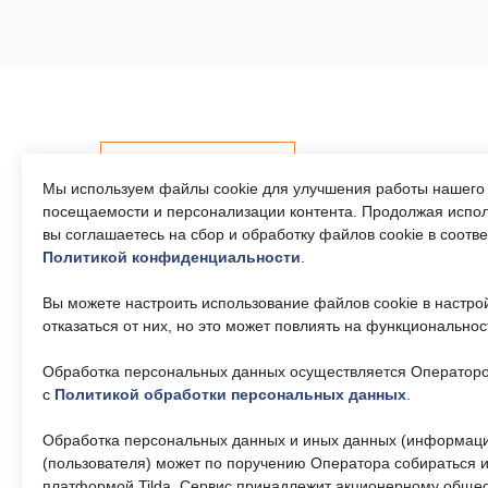
Контакты
Мы используем файлы cookie для улучшения работы нашего 
посещаемости и персонализации контента. Продолжая испол
вы соглашаетесь на сбор и обработку файлов cookie в соотв
Политикой конфиденциальности
.
Телефон единого
Часы р
контактного центра:
Пн-Пт 9
Вы можете настроить использование файлов cookie в настро
17:30, 
8 (495) 161-00-40
отказаться от них, но это может повлиять на функциональнос
— 13:00
Обработка персональных данных осуществляется Операторо
Почта:
Об учр
okc-
svao@svao.mos.ru
с
Политикой обработки персональных данных
.
О ГБУ 
Докумен
Обработка персональных данных и иных данных (информаци
(пользователя) может по поручению Оператора собираться и
платформой Tilda. Сервис принадлежит акционерному общес