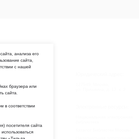
сайта, анализа его
ьзование сайта,
етствии с нашей
аботы:
Юридический адрес:
:00 —
127549, Москва,
йках браузера или
обед 12:00
ул. Пришвина, д. 12, к. 2
ть сайта.
м в соответствии
еждении:
Электронные ресурсы:
«ОКЦ СВАО»
Национальная электронная
библиотека
ты
я) посетителя сайта
Каталог Библиотек Москвы
 использоваться
Национальная электронная
тву «Тильда