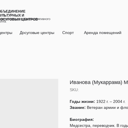
ОБЪЕДИНЕНИЕ
УЛЬТУРНЫХ И
ДОСУГОВЫХ ЦЕНТРОВ
ЕВЕРО-ВОСТОЧНОГО АДМИНИСТРАТИВНОГО
КРУГА
центры
Досуговые центры
Спорт
Аренда помещений
Иванова (Мукаррама) 
SKU:
Годы жизни:
1922 г. – 2004 г.
Звание:
Ветеран армии и фло
Биография:
Медсестра, переводчик. В год