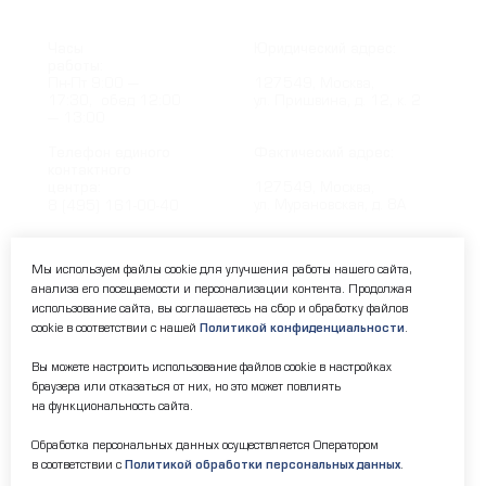
Часы
Юридический адрес:
работы:
Пн-Пт 9:00 —
127549, Москва,
17:30, обед 12:00
ул. Пришвина, д. 12, к. 2
— 13:00
Телефон единого
Фактический адрес:
контактного
центра:
127549, Москва,
ул. Мурановская, д. 8А
8 (495) 161-00-40
Почта:
Электронный каталог:
Мы используем файлы cookie для улучшения работы нашего сайта,
анализа его посещаемости и персонализации контента. Продолжая
okc-svao@svao.mos.ru
Результаты НОК
оказания услуг
использование сайта, вы соглашаетесь на сбор и обработку файлов
cookie в соответствии с нашей
Политикой конфиденциальности
.
Об учреждении:
Электронные ресурсы:
Вы можете настроить использование файлов cookie в настройках
О ГБУ «ОКЦ СВАО»
браузера или отказаться от них, но это может повлиять
Национальная
Документы
на функциональность сайта.
электронная библиотека
Каталог Библиотек
Обработка персональных данных осуществляется Оператором
Москвы
в соответствии с
Политикой обработки персональных данных
.
Национальная