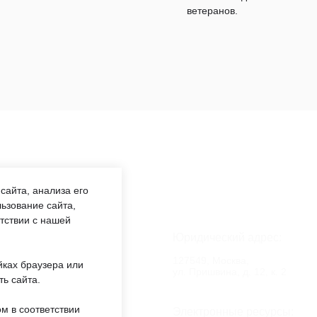
ветеранов.
сайта, анализа его
ьзование сайта,
етствии с нашей
аботы:
Юридический адрес:
:00 —
127549, Москва,
йках браузера или
обед 12:00
ул. Пришвина, д. 12, к. 2
ть сайта.
м в соответствии
еждении:
Электронные ресурсы: