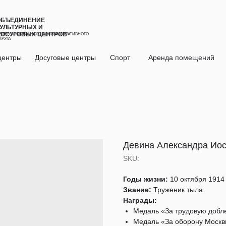
ОБЪЕДИНЕНИЕ
УЛЬТУРНЫХ И
ДОСУГОВЫХ ЦЕНТРОВ
ЕВЕРО-ВОСТОЧНОГО АДМИНИСТРАТИВНОГО
КРУГА
центры
Досуговые центры
Спорт
Аренда помещений
Девина Александра Ио
SKU:
Годы жизни:
10 октября 1914 г
Звание:
Труженик тыла.
Награды:
Медаль «За трудовую добл
Медаль «За оборону Моск