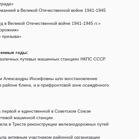
града»
рманией в Великой Отечественной войне 1941-1945
д в Великой Отечественной войне 1941-1945 гг.»
орожник»
о призыва»
оенные годы:
различных путевых машинных станциях НКПС СССР.
ом Александры Иосифовны шло восстановление
в районе Клина, и в прифронтовой зоне осаждённого
а первой и единственной в Советском Союзе
утевой машинной станции.
тдела в Тресте реконструкции железнодорожных путей
ыла активным участником районной организации