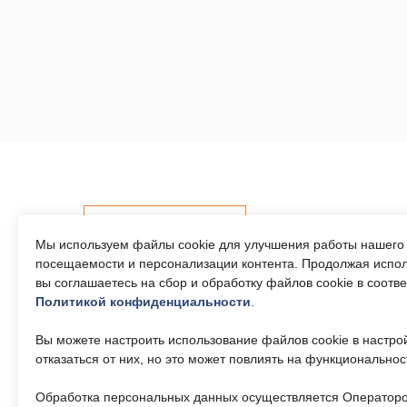
Контакты
Мы используем файлы cookie для улучшения работы нашего 
посещаемости и персонализации контента. Продолжая испол
вы соглашаетесь на сбор и обработку файлов cookie в соотв
Политикой конфиденциальности
.
Телефон единого
Часы р
контактного центра:
Пн-Пт 9
Вы можете настроить использование файлов cookie в настро
17:30, 
8 (495) 161-00-40
отказаться от них, но это может повлиять на функциональнос
— 13:00
Обработка персональных данных осуществляется Операторо
Почта:
Об учр
okc-