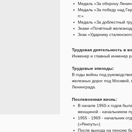
Медаль «За оборону Ленин
Медаль «За победу над Ге
гг.»
Медаль «За доблестный тру
Знаки «Почётный железнод
Знак «Ударнику сталинског
Трудовая деятельность в в
Инженер и главный инженер 
Трудовые эпизоды:
В годы войны под руководств
железных дорог под Москвой, 
Ленинграда.
Послевоенная жизнь:
В начале 1950-х годов был
женщиной - начальником п
1955 - 1969 - начальник о
(«Рекпуть»).
После выхода на пенсию б