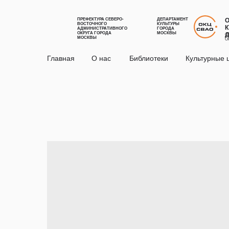
ПРЕФЕКТУРА СЕВЕРО-
ДЕПАРТАМЕНТ
ВОСТОЧНОГО
КУЛЬТУРЫ
К
АДМИНИСТРАТИВНОГО
ГОРОДА
ОКРУГА ГОРОДА
МОСКВЫ
С
МОСКВЫ
О
Главная
О нас
Библиотеки
Культурные 