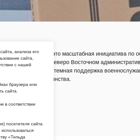
сайта, анализа его
 для
— это масштабная инициатива по 
ьзование сайта,
в Северо Восточном административ
етствии с нашей
системная поддержка военнослужа
единства.
йках браузера или
ть сайта.
м в соответствии
я) посетителя сайта
 использоваться
тву «Тильда