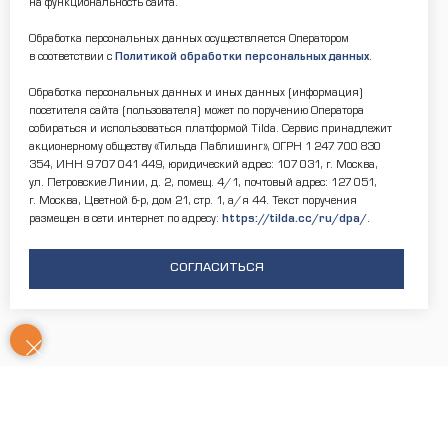
на функциональность сайта.
Обработка персональных данных осуществляется Оператором
в соответствии с
Политикой обработки персональных данных
.
Обработка персональных данных и иных данных (информация)
посетителя сайта (пользователя) может по поручению Оператора
собираться и использоваться платформой Tilda. Сервис принадлежит
акционерному обществу «Тильда Паблишинг», ОГРН 1 247 700 830
354, ИНН 9 707 041 449, юридический адрес: 107 031, г. Москва,
ул. Петровские Линии, д. 2, помещ. 4/1, почтовый адрес: 127 051,
г. Москва, Цветной б-р, дом 21, стр. 1, а/я 44. Текст поручения
размещен в сети интернет по адресу:
https://tilda.cc/ru/dpa/
.
СОГЛАСИТЬСЯ