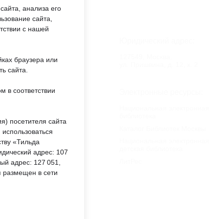
сайта, анализа его
ьзование сайта,
етствии с нашей
аботы:
Юридический адрес:
:00 —
127549, Москва,
йках браузера или
обед 12:00
ул. Пришвина, д. 12, к. 2
ть сайта.
м в соответствии
еждении:
Электронные ресурсы:
«ОКЦ СВАО»
Национальная электронная
библиотека
ты
я) посетителя сайта
Каталог Библиотек Москвы
 использоваться
Национальная электронная
тву «Тильда
онный каталог:
детская библиотека
идический адрес: 107
ЛитРес
вый адрес: 127 051,
аты НОК оказания
ия размещен в сети
ерсия для
лабовидящих