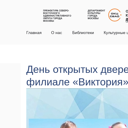
ПРЕФЕКТУРА СЕВЕРО-
ДЕПАРТАМЕНТ
ВОСТОЧНОГО
КУЛЬТУРЫ
К
АДМИНИСТРАТИВНОГО
ГОРОДА
ОКРУГА ГОРОДА
МОСКВЫ
С
МОСКВЫ
О
Главная
О нас
Библиотеки
Культурные 
День открытых двере
филиале «Виктория