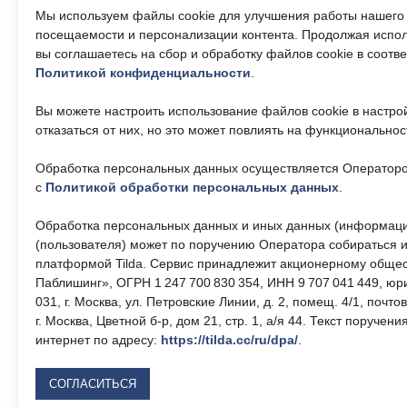
Мы используем файлы cookie для улучшения работы нашего 
посещаемости и персонализации контента. Продолжая испол
вы соглашаетесь на сбор и обработку файлов cookie в соотв
Политикой конфиденциальности
.
Телефон единого
Часы р
контактного центра:
Пн-Пт 9
Вы можете настроить использование файлов cookie в настро
17:30, 
8 (495) 161-00-40
отказаться от них, но это может повлиять на функциональнос
— 13:00
Обработка персональных данных осуществляется Операторо
Почта:
Об учр
okc-
svao@svao.mos.ru
с
Политикой обработки персональных данных
.
О ГБУ 
Докумен
Обработка персональных данных и иных данных (информаци
(пользователя) может по поручению Оператора собираться и
платформой Tilda. Сервис принадлежит акционерному общес
Электр
Паблишинг», ОГРН 1 247 700 830 354, ИНН 9 707 041 449, юр
031, г. Москва, ул. Петровские Линии, д. 2, помещ. 4/1, почто
Результ
услуг
г. Москва, Цветной б-р, дом 21, стр. 1, а/я 44. Текст поручен
интернет по адресу:
https://tilda.cc/ru/dpa/
.
В
СОГЛАСИТЬСЯ
с