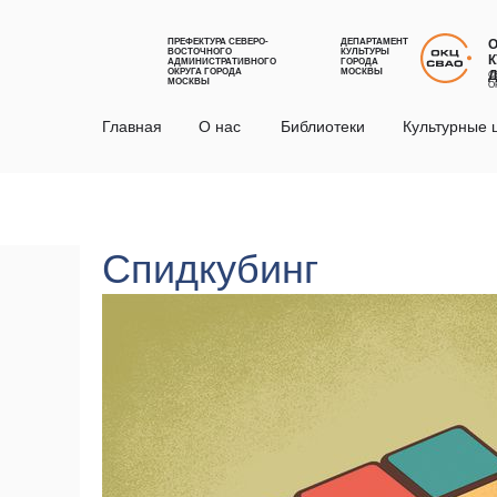
ПРЕФЕКТУРА СЕВЕРО-
ДЕПАРТАМЕНТ
ВОСТОЧНОГО
КУЛЬТУРЫ
К
АДМИНИСТРАТИВНОГО
ГОРОДА
ОКРУГА ГОРОДА
МОСКВЫ
С
МОСКВЫ
О
Главная
О нас
Библиотеки
Культурные 
Спидкубинг