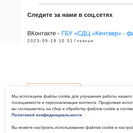
Следите за нами в соц.сетях
ВКонтакте -
ГБУ «СДЦ «Кентавр» - фи
2023-09-18 10:31
Главные
Контакты
Мы используем файлы cookie для улучшения работы нашего 
посещаемости и персонализации контента. Продолжая испол
вы соглашаетесь на сбор и обработку файлов cookie в соотв
Политикой конфиденциальности
.
Телефон единого
Часы р
контактного центра:
Пн-Пт 9
Вы можете настроить использование файлов cookie в настро
17:30, 
8 (495) 161-00-40