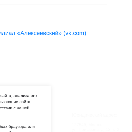
лиал «Алексеевский» (vk.com)
сайта, анализа его
ьзование сайта,
етствии с нашей
аботы:
Юридический адрес:
:00 —
127549, Москва,
йках браузера или
обед 12:00
ул. Пришвина, д. 12, к. 2