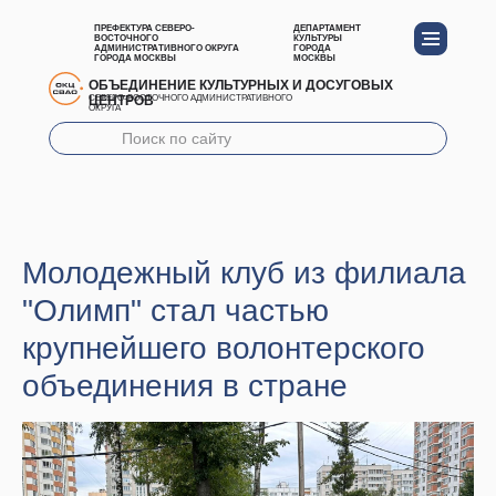
ПРЕФЕКТУРА СЕВЕРО-
ДЕПАРТАМЕНТ
ВОСТОЧНОГО
КУЛЬТУРЫ
АДМИНИСТРАТИВНОГО ОКРУГА
ГОРОДА
ГОРОДА МОСКВЫ
МОСКВЫ
ОБЪЕДИНЕНИЕ КУЛЬТУРНЫХ И ДОСУГОВЫХ
ЦЕНТРОВ
СЕВЕРО-ВОСТОЧНОГО АДМИНИСТРАТИВНОГО
ОКРУГА
Молодежный клуб из филиала
"Олимп" стал частью
крупнейшего волонтерского
объединения в стране