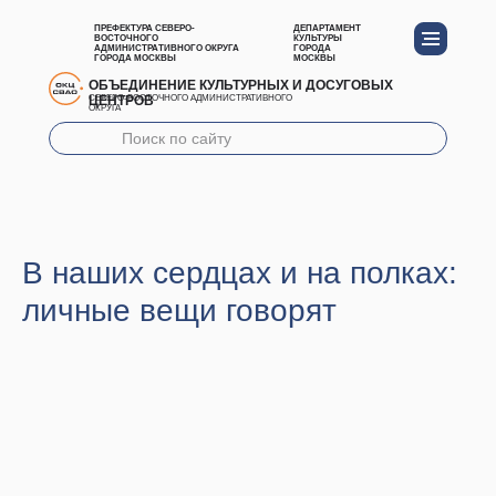
ПРЕФЕКТУРА СЕВЕРО-
ДЕПАРТАМЕНТ
ВОСТОЧНОГО
КУЛЬТУРЫ
АДМИНИСТРАТИВНОГО ОКРУГА
ГОРОДА
ГОРОДА МОСКВЫ
МОСКВЫ
ОБЪЕДИНЕНИЕ КУЛЬТУРНЫХ И ДОСУГОВЫХ
ЦЕНТРОВ
СЕВЕРО-ВОСТОЧНОГО АДМИНИСТРАТИВНОГО
ОКРУГА
В наших сердцах и на полках:
личные вещи говорят