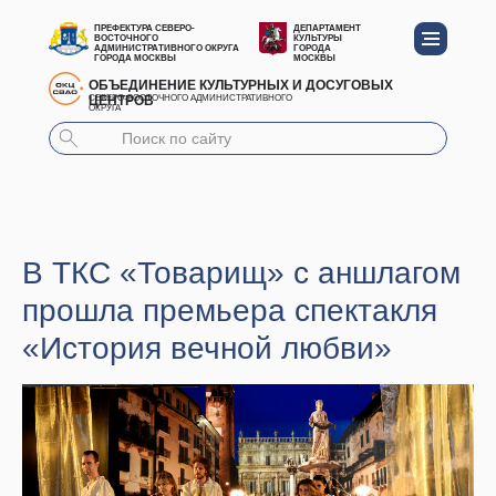
ПРЕФЕКТУРА СЕВЕРО-
ДЕПАРТАМЕНТ
ВОСТОЧНОГО
КУЛЬТУРЫ
АДМИНИСТРАТИВНОГО ОКРУГА
ГОРОДА
ГОРОДА МОСКВЫ
МОСКВЫ
ОБЪЕДИНЕНИЕ КУЛЬТУРНЫХ И ДОСУГОВЫХ
ЦЕНТРОВ
СЕВЕРО-ВОСТОЧНОГО АДМИНИСТРАТИВНОГО
ОКРУГА
В ТКС «Товарищ» с аншлагом
прошла премьера спектакля
«История вечной любви»