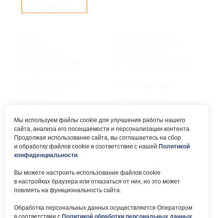
Контакты
Часы
Юридический адрес:
работы:
Пн-Пт 9:00 —
127549, Москва,
17:30, обед 12:00
ул. Пришвина, д. 12, к. 2
— 13:00
Телефон единого
Фактический адрес:
контактного
центра:
127549, Москва,
ул. Мурановская, д. 8А
8 (495) 161-00-40
Мы используем файлы cookie для улучшения работы нашего
сайта, анализа его посещаемости и персонализации контента.
Почта:
Электронный каталог:
Продолжая использование сайта, вы соглашаетесь на сбор
и обработку файлов cookie в соответствии с нашей
Политикой
okc-
Результаты НОК
svao@svao.mos.ru
оказания услуг
конфиденциальности
.
Об учреждении:
Вы можете настроить использование файлов cookie
Электронные ресурсы:
в настройках браузера или отказаться от них, но это может
О ГБУ «ОКЦ СВАО»
повлиять на функциональность сайта.
Национальная
Документы
электронная библиотека
Обработка персональных данных осуществляется Оператором
Каталог Библиотек
в соответствии с
Политикой обработки персональных данных
.