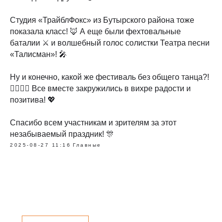
Студия «ТрайблФокс» из Бутырского района тоже
показала класс! 🦊 А еще были фехтовальные
баталии ⚔️ и волшебный голос солистки Театра песни
«Талисман»! 🎤
Ну и конечно, какой же фестиваль без общего танца?!
👯‍♀️👯‍♂️ Все вместе закружились в вихре радости и
позитива! 💖
Спасибо всем участникам и зрителям за этот
незабываемый праздник! 🎊
2025-08-27 11:16
Главные