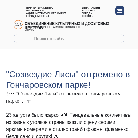
ПРЕФЕКТУРА СЕВЕРО-
ДЕПАРТАМЕНТ
ВОСТОЧНОГО
КУЛЬТУРЫ
АДМИНИСТРАТИВНОГО ОКРУГА
ГОРОДА
ГОРОДА МОСКВЫ
МОСКВЫ
ОБЪЕДИНЕНИЕ КУЛЬТУРНЫХ И ДОСУГОВЫХ
ЦЕНТРОВ
СЕВЕРО-ВОСТОЧНОГО АДМИНИСТРАТИВНОГО
ОКРУГА
"Созвездие Лисы" отгремело в
Гончаровском парке!
✨🎉 "Созвездие Лисы" отгремело в Гончаровском
парке! 🎉✨
23 августа было жарко! 💃🕺 Танцевальные коллективы
из разных уголков страны зажгли сцену своими
яркими номерами в стилях трайбл фьюжн, фламенко,
беллиданс и других! 🤩