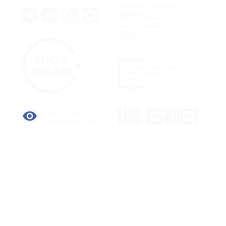
Каталог Библиотек
Москвы
Национальная
электронная детская
библиотека
ЛитРес
Версия для
слабовидящих