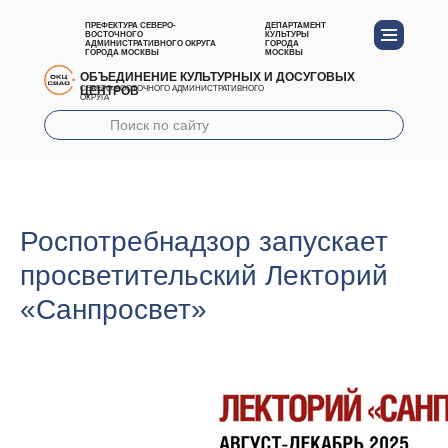
ПРЕФЕКТУРА СЕВЕРО-
ДЕПАРТАМЕНТ
ВОСТОЧНОГО
КУЛЬТУРЫ
АДМИНИСТРАТИВНОГО ОКРУГА
ГОРОДА
ГОРОДА МОСКВЫ
МОСКВЫ
ОБЪЕДИНЕНИЕ КУЛЬТУРНЫХ И ДОСУГОВЫХ
ЦЕНТРОВ
СЕВЕРО-ВОСТОЧНОГО АДМИНИСТРАТИВНОГО
ОКРУГА
Роспотребнадзор запускает
просветительский Лекторий
«Санпросвет»