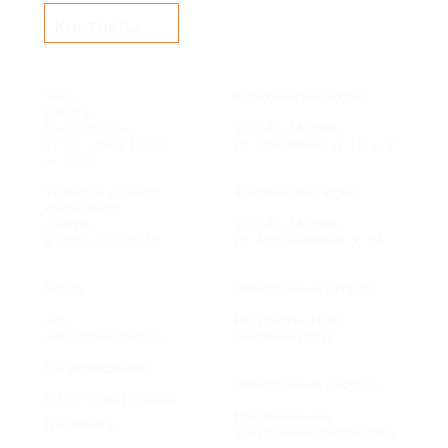
Контакты
Часы
Юридический адрес:
работы:
Пн-Пт 9:00 —
127549, Москва,
17:30, обед 12:00
ул. Пришвина, д. 12, к. 2
— 13:00
Телефон единого
Фактический адрес:
контактного
центра:
127549, Москва,
ул. Мурановская, д. 8А
8 (495) 161-00-40
Почта:
Электронный каталог:
okc-
Результаты НОК
svao@svao.mos.ru
оказания услуг
Об учреждении:
Электронные ресурсы:
О ГБУ «ОКЦ СВАО»
Национальная
Документы
электронная библиотека