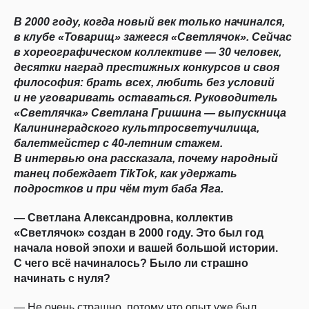
В 2000 году, когда новый век только начинался,
в клубе «Товарищ» зажегся «Светлячок». Сейчас
в хореографическом коллективе — 30 человек,
десятки наград престижных конкурсов и своя
философия: брать всех, любить без условий
и не уговаривать оставаться. Руководитель
«Светлячка» Светлана Гришина — выпускница
Калининградского культпросветучилища,
балетмейстер с 40-летним стажем.
В интервью она рассказала, почему народный
танец побеждает TikTok, как удержать
подростков и при чём тут баба Яга.
— Светлана Александровна, коллектив
«Светлячок» создан в 2000 году. Это был год
начала новой эпохи и вашей большой истории.
С чего всё начиналось? Было ли страшно
начинать с нуля?
— Не очень страшно, потому что опыт уже был.