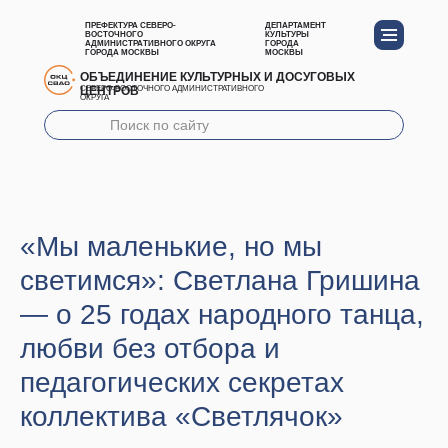
ПРЕФЕКТУРА СЕВЕРО-
ДЕПАРТАМЕНТ
ВОСТОЧНОГО
КУЛЬТУРЫ
АДМИНИСТРАТИВНОГО ОКРУГА
ГОРОДА
ГОРОДА МОСКВЫ
МОСКВЫ
ОБЪЕДИНЕНИЕ КУЛЬТУРНЫХ И ДОСУГОВЫХ
ЦЕНТРОВ
СЕВЕРО-ВОСТОЧНОГО АДМИНИСТРАТИВНОГО
ОКРУГА
«Мы маленькие, но мы
светимся»: Светлана Гришина
— о 25 годах народного танца,
любви без отбора и
педагогических секретах
коллектива «Светлячок»