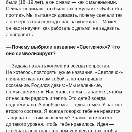
были (18−19 лет), а он с нами — как с маленькими.
Сейчас понимаю: это было как в мультике «Баба Яга
против». Мы пытаемся доказать, почему сделали так,
а он через свои подходы нас разубеждал… Может,
он нас и научил, как работать с детьми: не задавить,
а направить.
— Почему выбрали название «Светлячок»? Что
оно символизирует?
— Задача назвать коллектив всегда непростая.
Не хотелось повторять чужие названия. «Светлячок»
появился как-то сам собой, а потом пришло
осознание. Родился девиз: «Мы маленькие,
но мы светимся». Нас мало, но мы стараемся, чтобы
от нас шли радость и тепло. Это детей всегда
подстёгивало. А вообще мы — одна семья. У нас нет
второго состава. Я всегда говорю: тебе не нравится
танцевать с этим человеком? Значит, дотяни его
до такого уровня, чтобы тебе нравилось. Идея —
освещать пространство вокруг и делать так, чтобы