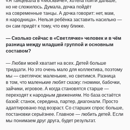
«Я танцевала в «Москвиче», хотела пойти дальше,
но не сложилось. Думала, дочка пойдёт
на современные танцы. А дочка говорит: нет, мам,
я народница». Нельзя ребёнка заставить насильно —
он сам придёт к тому, что ему ближе.
— Сколько сейчас в «Светлячке» человек и в чём
разница между младшей группой и основным
составом?
— Любви моей хватает на всех. Детей больше
тридцати. Но это очень мало для коллектива, поэтому
мы — светлячок: маленькие, но светимся. Разница
в том, что маленькие любят сказку: гномики, бабочки,
зайчики, игровое. А когда становятся старше —
переходят к народным движениям. Но база остаётся
базой: станок, середина, партер, диагонали. Просто
адаптировано под возраст. Со старших спрос больше,
постановки серьёзнее. Главное — любить детей. Если
мы понимаем друг друга, будет результат.