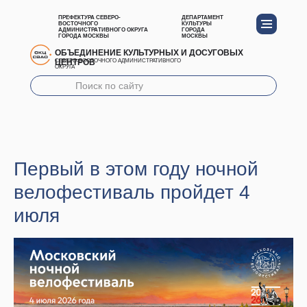
ПРЕФЕКТУРА СЕВЕРО-
ДЕПАРТАМЕНТ
ВОСТОЧНОГО
КУЛЬТУРЫ
АДМИНИСТРАТИВНОГО ОКРУГА
ГОРОДА
ГОРОДА МОСКВЫ
МОСКВЫ
ОБЪЕДИНЕНИЕ КУЛЬТУРНЫХ И ДОСУГОВЫХ
ЦЕНТРОВ
СЕВЕРО-ВОСТОЧНОГО АДМИНИСТРАТИВНОГО
ОКРУГА
Первый в этом году ночной
велофестиваль пройдет 4
июля