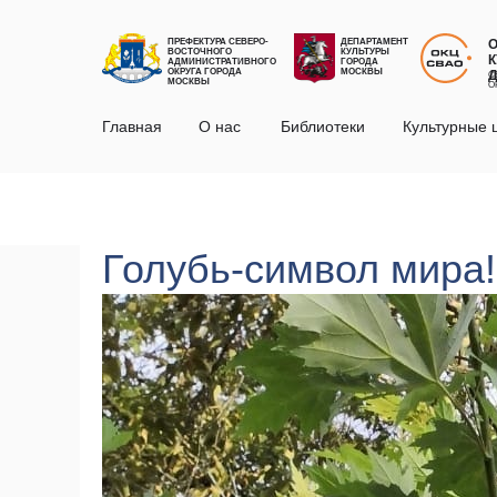
ПРЕФЕКТУРА СЕВЕРО-
ДЕПАРТАМЕНТ
ВОСТОЧНОГО
КУЛЬТУРЫ
К
АДМИНИСТРАТИВНОГО
ГОРОДА
ОКРУГА ГОРОДА
МОСКВЫ
С
МОСКВЫ
О
Главная
О нас
Библиотеки
Культурные 
Голубь-символ мира!