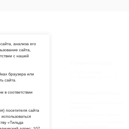
сайта, анализа его
ьзование сайта,
етствии с нашей
аботы:
Юридический адрес:
:00 —
127549, Москва,
йках браузера или
обед 12:00
ул. Пришвина, д. 12, к. 2
ть сайта.
м в соответствии
еждении:
Электронные ресурсы:
«ОКЦ СВАО»
Национальная электронная
библиотека
ты
я) посетителя сайта
Каталог Библиотек Москвы
 использоваться
Национальная электронная
тву «Тильда
онный каталог:
детская библиотека
идический адрес: 107