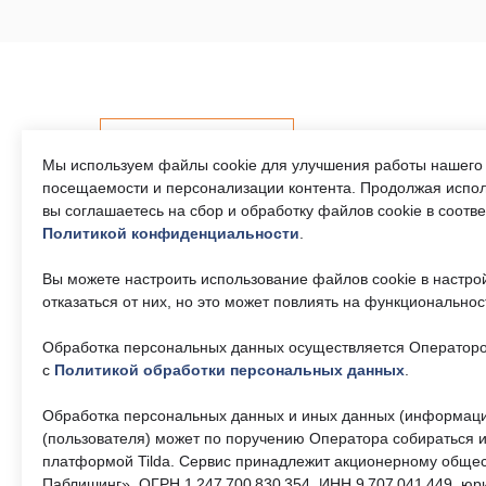
Контакты
Мы используем файлы cookie для улучшения работы нашего 
посещаемости и персонализации контента. Продолжая испол
вы соглашаетесь на сбор и обработку файлов cookie в соотв
Политикой конфиденциальности
.
Телефон единого
Часы р
контактного центра:
Пн-Пт 9
Вы можете настроить использование файлов cookie в настро
17:30, 
8 (495) 161-00-40
отказаться от них, но это может повлиять на функциональнос
— 13:00
Обработка персональных данных осуществляется Операторо
Почта:
Об учр
okc-
svao@svao.mos.ru
с
Политикой обработки персональных данных
.
О ГБУ 
Докумен
Обработка персональных данных и иных данных (информаци
(пользователя) может по поручению Оператора собираться и
платформой Tilda. Сервис принадлежит акционерному общес
Электр
Паблишинг», ОГРН 1 247 700 830 354, ИНН 9 707 041 449, юр