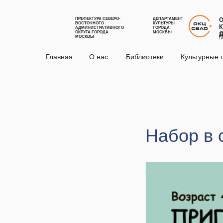
ПРЕФЕКТУРА СЕВЕРО-
ДЕПАРТАМЕНТ
ВОСТОЧНОГО
КУЛЬТУРЫ
К
АДМИНИСТРАТИВНОГО
ГОРОДА
ОКРУГА ГОРОДА
МОСКВЫ
С
МОСКВЫ
О
Главная
О нас
Библиотеки
Культурные 
Набор в 