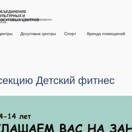
ОБЪЕДИНЕНИЕ
УЛЬТУРНЫХ И
ДОСУГОВЫХ ЦЕНТРОВ
ЕВЕРО-ВОСТОЧНОГО АДМИНИСТРАТИВНОГО
КРУГА
центры
Досуговые центры
Спорт
Аренда помещений
секцию Детский фитнес