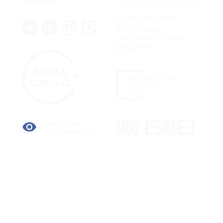
Документы
электронная библиотека
Каталог Библиотек
Москвы
Национальная
электронная детская
библиотека
ЛитРес
Версия для
слабовидящих