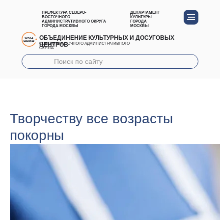
ПРЕФЕКТУРА СЕВЕРО-
ДЕПАРТАМЕНТ
ВОСТОЧНОГО
КУЛЬТУРЫ
АДМИНИСТРАТИВНОГО ОКРУГА
ГОРОДА
ГОРОДА МОСКВЫ
МОСКВЫ
ОБЪЕДИНЕНИЕ КУЛЬТУРНЫХ И ДОСУГОВЫХ
ЦЕНТРОВ
СЕВЕРО-ВОСТОЧНОГО АДМИНИСТРАТИВНОГО
ОКРУГА
Творчеству все возрасты
покорны