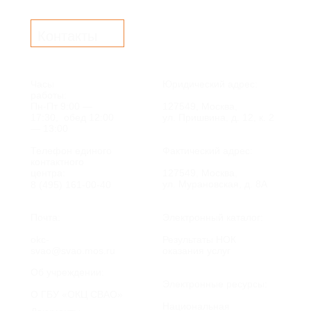
Контакты
Часы
Юридический адрес:
работы:
Пн-Пт 9:00 —
127549, Москва,
17:30, обед 12:00
ул. Пришвина, д. 12, к. 2
— 13:00
Телефон единого
Фактический адрес:
контактного
центра:
127549, Москва,
ул. Мурановская, д. 8А
8 (495) 161-00-40
Почта:
Электронный каталог:
okc-
Результаты НОК
svao@svao.mos.ru
оказания услуг
Об учреждении:
Электронные ресурсы:
О ГБУ «ОКЦ СВАО»
Национальная