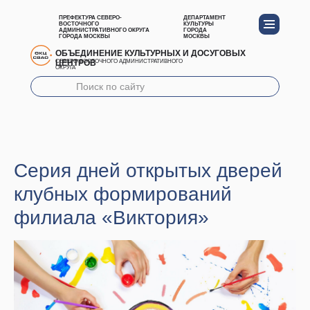
ПРЕФЕКТУРА СЕВЕРО-
ДЕПАРТАМЕНТ
ВОСТОЧНОГО
КУЛЬТУРЫ
АДМИНИСТРАТИВНОГО ОКРУГА
ГОРОДА
ГОРОДА МОСКВЫ
МОСКВЫ
ОБЪЕДИНЕНИЕ КУЛЬТУРНЫХ И ДОСУГОВЫХ
ЦЕНТРОВ
СЕВЕРО-ВОСТОЧНОГО АДМИНИСТРАТИВНОГО
ОКРУГА
Серия дней открытых дверей
клубных формирований
филиала «Виктория»