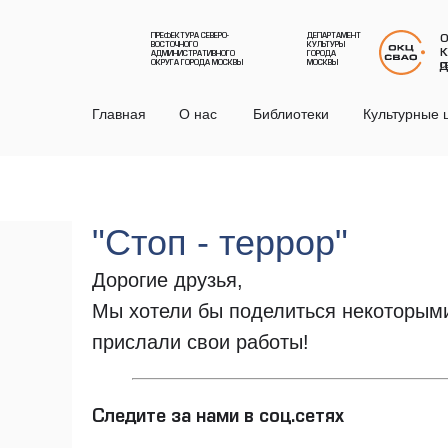
ПРЕФЕКТУРА СЕВЕРО-
ДЕПАРТАМЕНТ
О
ВОСТОЧНОГО
КУЛЬТУРЫ
К
АДМИНИСТРАТИВНОГО
ГОРОДА
ОКРУГА ГОРОДА МОСКВЫ
МОСКВЫ
Д
С
Главная
О нас
Библиотеки
Культурные 
"Стоп - террор"
Дорогие друзья,
Мы хотели бы поделиться некоторыми
прислали свои работы!
Следите за нами в соц.сетях