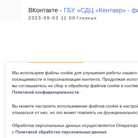
ВКонтакте -
ГБУ «СДЦ «Кентавр» - фи
2023-09-02 11:00
Главные
Контакты
Мы используем файлы cookie для улучшения работы нашего 
посещаемости и персонализации контента. Продолжая испол
вы соглашаетесь на сбор и обработку файлов cookie в соотв
.
Политикой конфиденциальности
Телефон единого
Часы ра
контактного центра:
Пн-Пт 9
Вы можете настроить использование файлов cookie в настро
17:30, 
8 (495) 161-00-40
отказаться от них, но это может повлиять на функциональнос
— 13:00
Обработка персональных данных осуществляется Операторо
Почта:
Об учре
okc-
с
.
Политикой обработки персональных данных
svao@svao.mos.ru