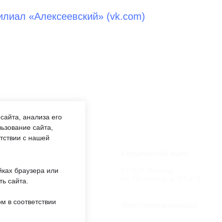
лиал «Алексеевский» (vk.com)
сайта, анализа его
ьзование сайта,
етствии с нашей
боты:
Юридический адрес:
:00 —
127549, Москва,
йках браузера или
обед 12:00
ул. Пришвина, д. 12, к. 2
ть сайта.
м в соответствии
ждении:
Электронные ресурсы: