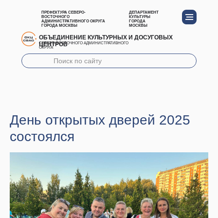
ПРЕФЕКТУРА СЕВЕРО-
ДЕПАРТАМЕНТ
ВОСТОЧНОГО
КУЛЬТУРЫ
АДМИНИСТРАТИВНОГО ОКРУГА
ГОРОДА
ГОРОДА МОСКВЫ
МОСКВЫ
ОБЪЕДИНЕНИЕ КУЛЬТУРНЫХ И ДОСУГОВЫХ
ЦЕНТРОВ
СЕВЕРО-ВОСТОЧНОГО АДМИНИСТРАТИВНОГО
ОКРУГА
День открытых дверей 2025
состоялся